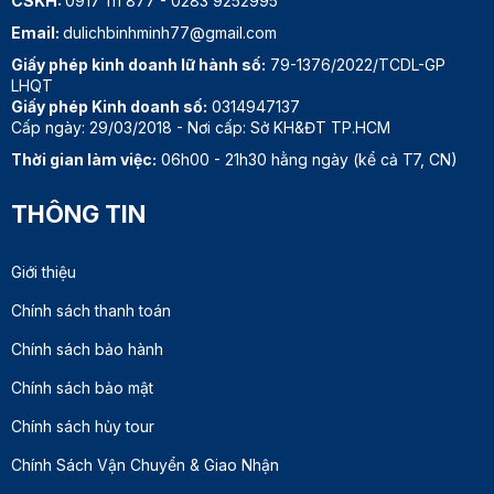
CSKH:
0917 111 877
-
0283 9252995
TOUR MIỀN TÂY 16 :
SÀI GÒN - MỸ THO - BẾN
Email:
dulichbinhminh77@gmail.com
SÀI GÒN - MỸ THO -
TRE - CẦN THƠ - PHÚ QUỐC
BẾN TRE - CẦN THƠ -
Giấy phép kinh doanh lữ hành số:
79-1376/2022/TCDL-GP
PHÚ QUỐC 4 NGÀY 3
LHQT
ĐÊM
Giấy phép Kinh doanh số:
0314947137
Cấp ngày: 29/03/2018 - Nơi cấp: Sở KH&ĐT TP.HCM
TOUR MIỀN TÂY VIP 18
Thời gian làm việc:
06h00 - 21h30 hằng ngày (kể cả T7, CN)
SGN - MỸ THO - BẾN TRE -
: SGN - MỸ THO - BẾN
CẦN THƠ - CÀ MAU - ĐIỆN
TRE - CẦN THƠ - CÀ
GIÓ BẠC LIÊU - SÓC TRĂNG
THÔNG TIN
MAU - ĐIỆN GIÓ BẠC
- SGN
LIÊU - SÓC TRĂNG -
SGN 4 N- 3Đ. KS 5
Giới thiệu
SAO - KHỞI HÀNH THỨ
Chính sách thanh toán
3 - THỨ 6 HÀNG TUẦN
Chính sách bảo hành
TOUR THAM QUAN MỸ
SGN - MỸ THO - VƯỜN TRÁI
Chính sách bảo mật
THO - VƯỜN TRÁI CÂY
CÂY - BẾN TRE - SGN
- BẾN TRE 1 NGÀY GIÁ
Chính sách hủy tour
RẺ
Chính Sách Vận Chuyển & Giao Nhận