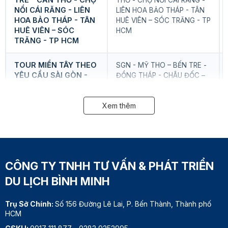
THƠ - CHỢ NỔI CÁI RĂNG -
NỔI CÁI RĂNG - LIÊN
LIÊN HOA BẢO THÁP - TÂN
HOA BẢO THÁP - TÂN
HUÊ VIÊN – SÓC TRĂNG - TP
HUÊ VIÊN – SÓC
HCM
TRĂNG - TP HCM
TOUR MIỀN TÂY THEO
SGN - MỸ THO – BẾN TRE -
YÊU CẦU SÀI GÒN -
ĐỒNG THÁP - CHÂU ĐỐC –
MỸ THO – BẾN TRE -
CẦN THƠ - CÀU MAU – BẠC
ĐỒNG THÁP - CHÂU
LIÊU – SÓC TRĂNG – HẬU
ĐỐC – CẦN THƠ - CÀU
Xem thêm
GIANG – SÂN BAY CẦN
MAU – BẠC LIÊU – SÓC
THƠ/SGN
TRĂNG – HẬU GIANG –
SÂN BAY CẦN THƠ/
SÀI GÒN
CÔNG TY TNHH TƯ VẤN & PHÁT TRIỂN
Tour Cano Trên Sông
—
DU LỊCH BÌNH MINH
Sài Gòn: THAM QUAN
MIỀN TÂY SÔNG NƯỚC
MỸ THO - BẾN TRE 1
Trụ Sở Chính:
Số 156 Đường Lê Lai, P. Bến Thành, Thành phố
NGÀY
HCM