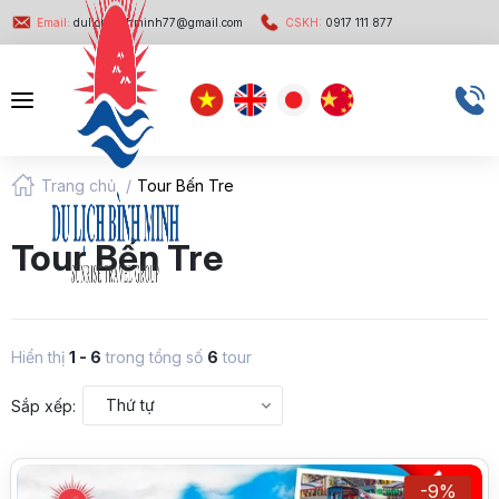
Email:
dulichbinhminh77@gmail.com
CSKH:
0917 111 877
Trang chủ
/
Tour Bến Tre
Tour Bến Tre
Hiển thị
1
-
6
trong tổng số
6
tour
Thứ tự
Sắp xếp:
-9%