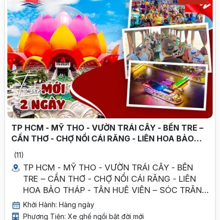
TP HCM - MỸ THO - VƯỜN TRÁI CÂY - BẾN TRE –
CẦN THƠ - CHỢ NỔI CÁI RĂNG - LIÊN HOA BẢO
THÁP - TÂN HUÊ VIÊN – SÓC TRĂNG - TP HCM
(11)
TP HCM - MỸ THO - VƯỜN TRÁI CÂY - BẾN
TRE – CẦN THƠ - CHỢ NỔI CÁI RĂNG - LIÊN
HOA BẢO THÁP - TÂN HUÊ VIÊN – SÓC TRĂNG
- TP HCM
Khởi Hành: Hàng ngày
Phương Tiện: Xe ghế ngồi bật đời mới