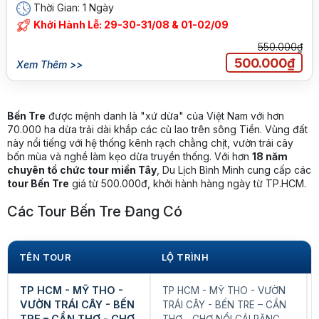
Thời Gian: 1 Ngày
Khởi Hành Lễ: 29-30-31/08 & 01-02/09
550.000₫
500.000₫
Xem Thêm >>
Bến Tre
được mệnh danh là "xứ dừa" của Việt Nam với hơn
70.000 ha dừa trải dài khắp các cù lao trên sông Tiền. Vùng đất
này nổi tiếng với hệ thống kênh rạch chằng chịt, vườn trái cây
bốn mùa và nghề làm kẹo dừa truyền thống. Với hơn
18 năm
chuyên tổ chức tour miền Tây
, Du Lịch Bình Minh cung cấp các
tour Bến Tre
giá từ 500.000đ, khởi hành hàng ngày từ TP.HCM.
Các Tour Bến Tre Đang Có
TÊN TOUR
LỘ TRÌNH
TP HCM - MỸ THO -
TP HCM - MỸ THO - VƯỜN
VƯỜN TRÁI CÂY - BẾN
TRÁI CÂY - BẾN TRE – CẦN
TRE – CẦN THƠ - CHỢ