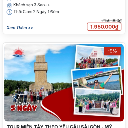
Khách sạn 3 Sao++
Thời Gian: 2 Ngày 1 Đêm
2.150.000₫
1.950.000₫
Xem Thêm >>
-9%
TOUR MIỀN TÂY THEO YÊU CẦU SÀI GÒN - MỸ