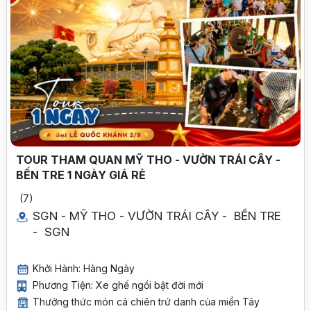
TOUR THAM QUAN MỸ THO - VƯỜN TRÁI CÂY -
BẾN TRE 1 NGÀY GIÁ RẺ
(7)
SGN - MỸ THO - VƯỜN TRÁI CÂY - BẾN TRE
- SGN
Khởi Hành: Hàng Ngày
Phương Tiện: Xe ghế ngồi bật đời mới
Thưởng thức món cá chiên trứ danh của miền Tây