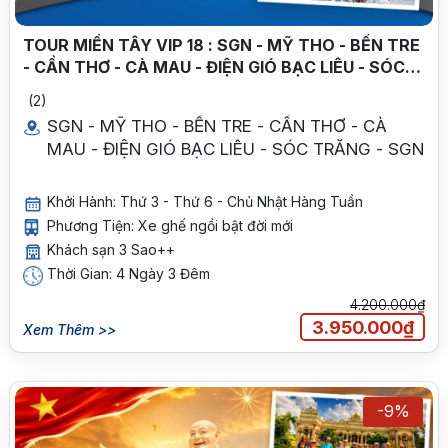
TOUR MIỀN TÂY VIP 18 : SGN - MỸ THO - BẾN TRE
- CẦN THƠ - CÀ MAU - ĐIỆN GIÓ BẠC LIÊU - SÓC
TRĂNG - SGN 4 N- 3Đ. KS 5 SAO - KHỞI HÀNH THỨ
(2)
3 - THỨ 6 HÀNG TUẦN
SGN - MỸ THO - BẾN TRE - CẦN THƠ - CÀ
MAU - ĐIỆN GIÓ BẠC LIÊU - SÓC TRĂNG - SGN
Khởi Hành: Thứ 3 - Thứ 6 - Chủ Nhật Hàng Tuần
Phương Tiện: Xe ghế ngồi bật đời mới
Khách sạn 3 Sao++
Thời Gian: 4 Ngày 3 Đêm
4.200.000₫
3.950.000₫
Xem Thêm >>
-9%