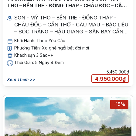
THO – BẾN TRE - ĐỒNG THÁP - CHÂU ĐỐC – CẦN
THƠ - CÀU MAU – BẠC LIÊU – SÓC TRĂNG – HẬU
SGN - MỸ THO – BẾN TRE - ĐỒNG THÁP -
GIANG – SÂN BAY CẦN THƠ/ SÀI GÒN
CHÂU ĐỐC – CẦN THƠ - CÀU MAU – BẠC LIÊU
– SÓC TRĂNG – HẬU GIANG – SÂN BAY CẦN
THƠ/SGN
Khởi Hành: Theo Yêu Cầu
Phương Tiện: Xe ghế ngồi bật đời mới
Khách sạn 3 Sao++
Thời Gian: 5 Ngày 4 Đêm
5.450.000₫
4.950.000₫
Xem Thêm >>
-15%