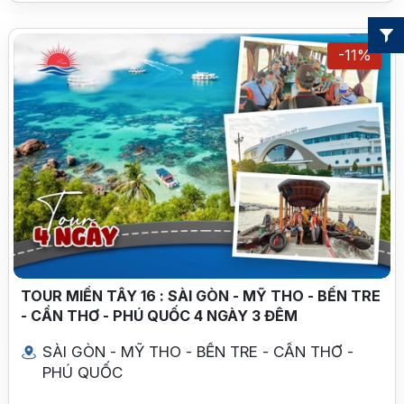
-11%
TOUR MIỀN TÂY 16 : SÀI GÒN - MỸ THO - BẾN TRE
- CẦN THƠ - PHÚ QUỐC 4 NGÀY 3 ĐÊM
SÀI GÒN - MỸ THO - BẾN TRE - CẦN THƠ -
PHÚ QUỐC