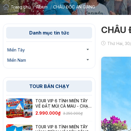
Trang chủ
/
Album
/
CHÂU ĐỐC AN GIANG
CHÂU 
Danh mục tin tức
Thứ Hai, 30
Miền Tây
Miền Nam
TOUR BÁN CHẠY
TOUR VIP 6 TỈNH MIỀN TÂY
VỀ ĐẤT MŨI CÀ MAU - CHẠM
VÀO TỔ QUỐC NƠI CUỐI TRỜI
2.990.000₫
3.250.000₫
NAM
TOUR VIP 8 TỈNH MIỀN TÂY