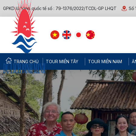
GPKD lữ hành quốc tế số : 79-1376/2022/TCDL-GP LHQT
Số 
TRANG CHỦ
TOUR MIỀN TÂY
TOUR MIỀN NAM
Ă