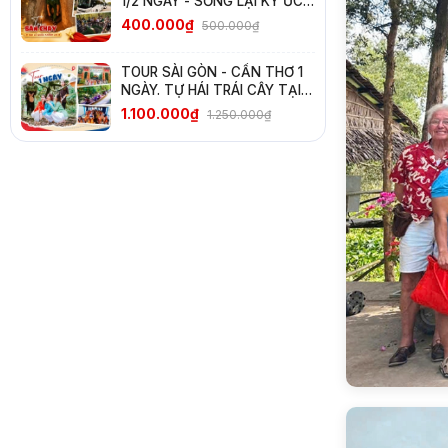
1/2 NGÀY - SỐNG LẠI KÝ ỨC
HÀO HÙNG
400.000₫
500.000₫
TOUR SÀI GÒN - CẦN THƠ 1
NGÀY. TỰ HÁI TRÁI CÂY TẠI
VƯỜN
1.100.000₫
1.250.000₫