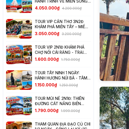
HÀNH TRÌNH VỀ MIỀN SÔNG
NƯỚC – TRỌN VẸN HƯƠNG
4.050.000₫
4.200.000₫
SẮC TÂY NAM BỘ
TOUR VIP CẦN THƠ 3N2Đ
KHÁM PHÁ MIỀN TÂY – MIỀN
ĐẤT HẠNH PHÚC & TRÁI
3.050.000₫
3.200.000₫
NGỌT
TOUR VIP 2N1Đ KHÁM PHÁ
CHỢ NỔI CÁI RĂNG - TRẢI
NGHIỆM TÂY ĐÔ ĐẬM ĐÀ
1.600.000₫
1.750.000₫
BẢN SẮC
TOUR TÂY NINH 1 NGÀY:
HÀNH HƯƠNG NÚI BÀ - TÂM
AN LỘC ĐẾN - CHINH PHỤC
1.150.000₫
1.250.000₫
NÓC NHÀ NAM BỘ
TOUR MŨI NÉ 2N1Đ: THIÊN
ĐƯỜNG CÁT NẮNG BIỂN
XANH
1.790.000₫
1.999.000₫
THAM QUAN ĐỊA ĐẠO CỦ CHI