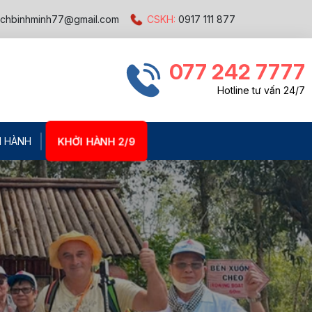
ichbinhminh77@gmail.com
CSKH:
0917 111 877
077 242 7777
Hotline tư vấn 24/7
KHỞI HÀNH 2/9
I HÀNH