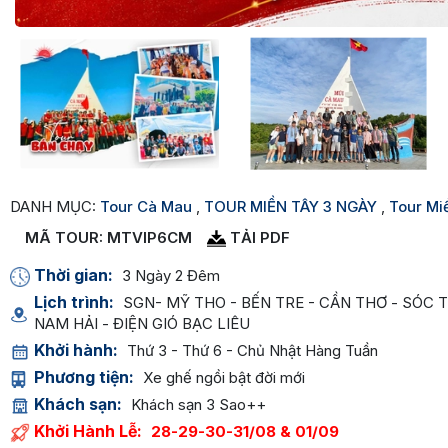
DANH MỤC:
Tour Cà Mau
,
TOUR MIỀN TÂY 3 NGÀY
,
Tour Mi
TẢI PDF
MÃ TOUR:
MTVIP6CM
Thời gian:
3 Ngày 2 Đêm
Lịch trình:
SGN- MỸ THO - BẾN TRE - CẦN THƠ - SÓC T
NAM HẢI - ĐIỆN GIÓ BẠC LIÊU
Khởi hành:
Thứ 3 - Thứ 6 - Chủ Nhật Hàng Tuần
Phương tiện:
Xe ghế ngồi bật đời mới
Khách sạn:
Khách sạn 3 Sao++
Khởi Hành Lễ:
28-29-30-31/08 & 01/09