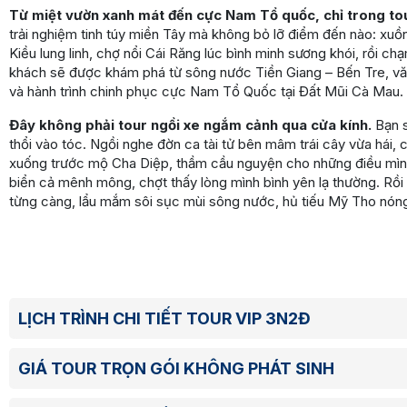
Từ miệt vườn xanh mát đến cực Nam Tổ quốc, chỉ trong to
trải nghiệm tinh túy miền Tây mà không bỏ lỡ điểm đến nào: xuồ
Kiều lung linh, chợ nổi Cái Răng lúc bình minh sương khói, rồi c
khách sẽ được khám phá từ sông nước Tiền Giang – Bến Tre, v
và hành trình chinh phục cực Nam Tổ Quốc tại Đất Mũi Cà Mau. 
Đây không phải tour ngồi xe ngắm cảnh qua cửa kính.
Bạn s
thổi vào tóc. Ngồi nghe đờn ca tài tử bên mâm trái cây vừa hái
xuống trước mộ Cha Diệp, thầm cầu nguyện cho những điều mìn
biển cả mênh mông, chợt thấy lòng mình bình yên lạ thường. Rồi
từng càng, lẩu mắm sôi sục mùi sông nước, hủ tiếu Mỹ Tho nóng
LỊCH TRÌNH CHI TIẾT TOUR VIP 3N2Đ
GIÁ TOUR TRỌN GÓI KHÔNG PHÁT SINH