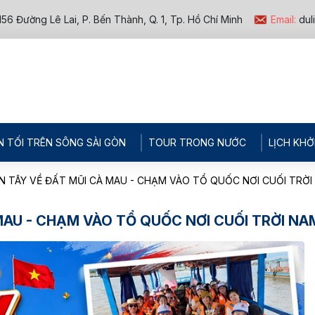
156 Đường Lê Lai, P. Bến Thành, Q. 1, Tp. Hồ Chí Minh
Email:
dul
N TỐI TRÊN SÔNG SÀI GÒN
TOUR TRONG NƯỚC
LỊCH KHỞ
ỀN TÂY VỀ ĐẤT MŨI CÀ MAU - CHẠM VÀO TỔ QUỐC NƠI CUỐI TRỜI
 MAU - CHẠM VÀO TỔ QUỐC NƠI CUỐI TRỜI NA