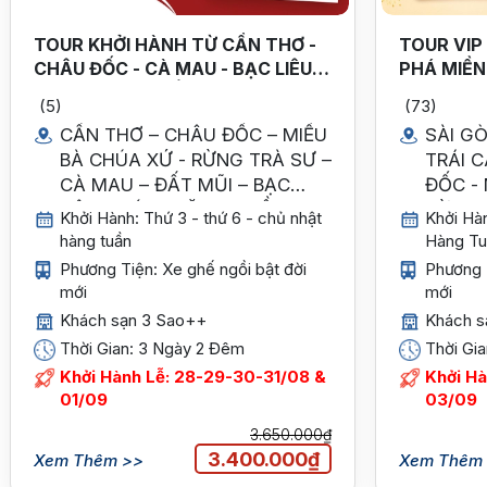
TOUR KHỞI HÀNH TỪ CẦN THƠ -
TOUR VIP
CHÂU ĐỐC - CÀ MAU - BẠC LIÊU -
PHÁ MIỀN
SÓC TRĂNG - CẦN THƠ 3N2Đ
PHÚC & T
(5)
(73)
CẦN THƠ – CHÂU ĐỐC – MIẾU
SÀI G
BÀ CHÚA XỨ - RỪNG TRÀ SƯ –
TRÁI C
CÀ MAU – ĐẤT MŨI – BẠC
ĐỐC - 
LIÊU – SÓC TRĂNG – CẦN
RỪNG 
Khởi Hành: Thứ 3 - thứ 6 - chủ nhật
Khởi Hàn
THƠ/ SÀI GÒN
THƠ
hàng tuần
Hàng Tu
Phương Tiện: Xe ghế ngồi bật đời
Phương T
mới
mới
Khách sạn 3 Sao++
Khách s
Thời Gian: 3 Ngày 2 Đêm
Thời Gi
Khởi Hành Lễ: 28-29-30-31/08 &
Khởi H
01/09
03/09
3.650.000₫
3.400.000₫
Xem Thêm >>
Xem Thêm