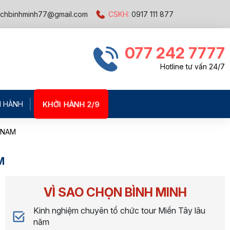
ichbinhminh77@gmail.com
CSKH:
0917 111 877
077 242 7777
Hotline tư vấn 24/7
KHỞI HÀNH 2/9
I HÀNH
 NAM
M
VÌ SAO CHỌN BÌNH MINH
Kinh nghiệm chuyên tổ chức tour Miền Tây lâu
năm