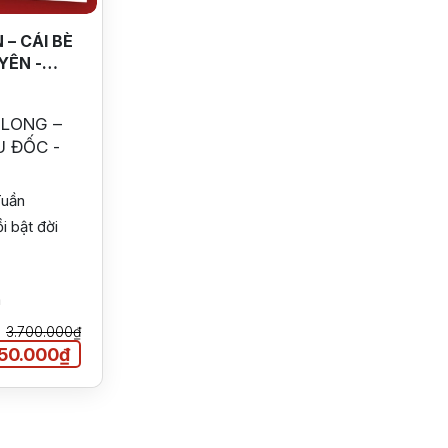
 – CÁI BÈ
YÊN -
 LONG –
U ĐỐC -
Tuần
i bật đời
m
3.700.000₫
50.000₫