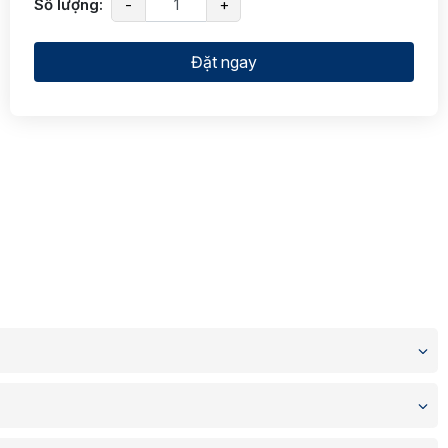
Số lượng:
-
+
Đặt ngay