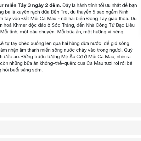
ur miền Tây 3 ngày 2 đêm.
Đây là hành trình tối ưu nhất để bạn
ng ba lá xuyên rạch dừa Bến Tre, du thuyền 5 sao ngắm Ninh
hạm tay vào Đất Mũi Cà Mau - nơi hai biển Đông Tây giao thoa. Du
ăn hoá Khmer độc đáo ở Sóc Trăng, đến Nhà Công Tử Bạc Liêu
Mỗi tỉnh, một câu chuyện. Mỗi bữa ăn, một hương vị riêng.
ẽ tự tay chèo xuồng len qua hai hàng dừa nước, để gió sông
, cảm nhận âm thanh miền sông nước chảy vào trong người. Quỳ
h ước ao. Đứng trước tượng Mẹ Âu Cơ ở Mũi Cà Mau, nhìn ra
 còn những bữa ăn không-thể-quên: cua Cà Mau tươi roi rói bẻ
 hổi buổi sáng sớm.