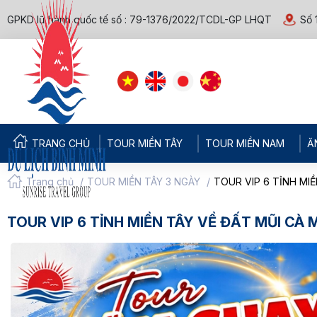
GPKD lữ hành quốc tế số : 79-1376/2022/TCDL-GP LHQT
Số 
TRANG CHỦ
TOUR MIỀN TÂY
TOUR MIỀN NAM
Ă
Trang chủ
/
TOUR MIỀN TÂY 3 NGÀY
/
TOUR VIP 6 TỈNH MI
TOUR VIP 6 TỈNH MIỀN TÂY VỀ ĐẤT MŨI CÀ