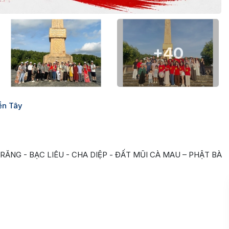
+40
ền Tây
RĂNG - BẠC LIÊU - CHA DIỆP - ĐẤT MŨI CÀ MAU – PHẬT BÀ