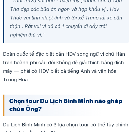
"
Tour 3n2đ sài gòn - miền tây ,khách sạn ở
Cần
Thơ
đẹp các bữa ăn ngon và hợp khẩu vị . Hdv
Thức vui tính nhiệt tình và tài xế Trung lái xe cẩn
thận . Rất vui vì đã có 1 chuyến đi đầy trải
nghiệm thú vị
."
Đoàn quốc tế đặc biệt cần HDV song ngữ vì chữ Hán
trên hoành phi câu đối không dễ giải thích bằng dịch
máy — phải có HDV biết cả tiếng Anh và văn hóa
Trung Hoa.
Chọn tour Du Lịch Bình Minh nào ghép
chùa Ông?
Du Lịch Bình Minh có 3 lựa chọn tour có thể tùy chỉnh