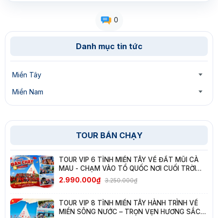
0
Danh mục tin tức
Miền Tây
Miền Nam
TOUR BÁN CHẠY
TOUR VIP 6 TỈNH MIỀN TÂY VỀ ĐẤT MŨI CÀ
MAU - CHẠM VÀO TỔ QUỐC NƠI CUỐI TRỜI
NAM
2.990.000₫
3.250.000₫
TOUR VIP 8 TỈNH MIỀN TÂY HÀNH TRÌNH VỀ
MIỀN SÔNG NƯỚC – TRỌN VẸN HƯƠNG SẮC