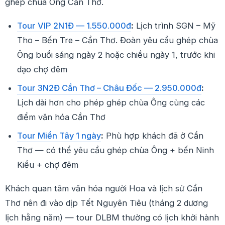
ghép chùa Ông Cần Thơ.
Tour VIP 2N1Đ — 1.550.000đ
:
Lịch trình SGN – Mỹ
Tho – Bến Tre – Cần Thơ. Đoàn yêu cầu ghép chùa
Ông buổi sáng ngày 2 hoặc chiều ngày 1, trước khi
dạo chợ đêm
Tour 3N2Đ Cần Thơ – Châu Đốc — 2.950.000đ
:
Lịch dài hơn cho phép ghép chùa Ông cùng các
điểm văn hóa Cần Thơ
Tour Miền Tây 1 ngày
:
Phù hợp khách đã ở Cần
Thơ — có thể yêu cầu ghép chùa Ông + bến Ninh
Kiều + chợ đêm
Khách quan tâm văn hóa người Hoa và lịch sử Cần
Thơ nên đi vào dịp Tết Nguyên Tiêu (tháng 2 dương
lịch hằng năm) — tour DLBM thường có lịch khởi hành