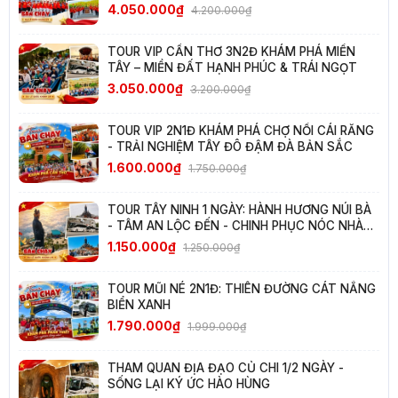
TÂY NAM BỘ
4.050.000₫
4.200.000₫
TOUR VIP CẦN THƠ 3N2Đ KHÁM PHÁ MIỀN
TÂY – MIỀN ĐẤT HẠNH PHÚC & TRÁI NGỌT
3.050.000₫
3.200.000₫
TOUR VIP 2N1Đ KHÁM PHÁ CHỢ NỔI CÁI RĂNG
- TRẢI NGHIỆM TÂY ĐÔ ĐẬM ĐÀ BẢN SẮC
1.600.000₫
1.750.000₫
TOUR TÂY NINH 1 NGÀY: HÀNH HƯƠNG NÚI BÀ
- TÂM AN LỘC ĐẾN - CHINH PHỤC NÓC NHÀ
NAM BỘ
1.150.000₫
1.250.000₫
TOUR MŨI NÉ 2N1Đ: THIÊN ĐƯỜNG CÁT NẮNG
BIỂN XANH
1.790.000₫
1.999.000₫
THAM QUAN ĐỊA ĐẠO CỦ CHI 1/2 NGÀY -
SỐNG LẠI KÝ ỨC HÀO HÙNG