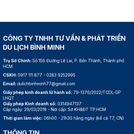
CÔNG TY TNHH TƯ VẤN & PHÁT TRIỂN
DU LỊCH BÌNH MINH
Trụ Sở Chính:
Số 156 Đường Lê Lai, P. Bến Thành, Thành phố
HCM
CSKH:
0917 111 877
-
0283 9252995
Email:
dulichbinhminh77@gmail.com
Giấy phép kinh doanh lữ hành số:
79-1376/2022/TCDL-GP
LHQT
Giấy phép Kinh doanh số:
0314947137
Cấp ngày: 29/03/2018 - Nơi cấp: Sở KH&ĐT TP.HCM
Thời gian làm việc:
06h00 - 21h30 hằng ngày (kể cả T7, CN)
THÔNG TIN