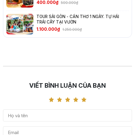
400.000₫
500.000₫
TOUR SÀI GÒN - CẦN THƠ 1 NGÀY. TỰ HÁI
TRÁI CÂY TẠI VƯỜN
1.100.000₫
1.250.000₫
VIẾT BÌNH LUẬN CỦA BẠN