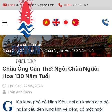
Email:
dulichbinhminh77@gmail.com
CSKH:
0917 111 877
Trang chủ
/
Tin tức
/
Chùa Ông Cần Thơ: Ngôi Chùa Người Hoa 130 Năm Tuổi
Chùa Ông Cần Thơ: Ngôi Chùa Người
Hoa 130 Năm Tuổi
Thứ Sáu, 22/05/2026
Trần Anh Cảnh
G
iữa lòng phố cổ Ninh Kiều, nơi du khách dạo bộ
ngắm cầu đèn lung linh về đêm, có một ngôi