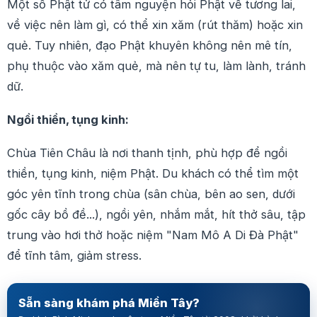
Một số Phật tử có tâm nguyện hỏi Phật về tương lai,
về việc nên làm gì, có thể xin xăm (rút thăm) hoặc xin
quẻ. Tuy nhiên, đạo Phật khuyên không nên mê tín,
phụ thuộc vào xăm quẻ, mà nên tự tu, làm lành, tránh
dữ.
Ngồi thiền, tụng kinh:
Chùa Tiên Châu là nơi thanh tịnh, phù hợp để ngồi
thiền, tụng kinh, niệm Phật. Du khách có thể tìm một
góc yên tĩnh trong chùa (sân chùa, bên ao sen, dưới
gốc cây bồ đề...), ngồi yên, nhắm mắt, hít thở sâu, tập
trung vào hơi thở hoặc niệm "Nam Mô A Di Đà Phật"
để tĩnh tâm, giảm stress.
Sẵn sàng khám phá Miền Tây?