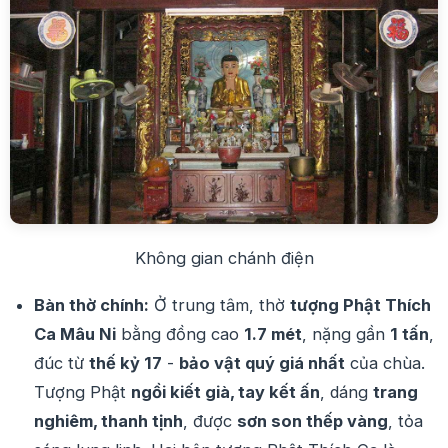
Không gian chánh điện
Bàn thờ chính:
Ở trung tâm, thờ
tượng Phật Thích
Ca Mâu Ni
bằng đồng cao
1.7 mét
, nặng gần
1 tấn
,
đúc từ
thế kỷ 17
-
bảo vật quý giá nhất
của chùa.
Tượng Phật
ngồi kiết già, tay kết ấn
, dáng
trang
nghiêm, thanh tịnh
, được
sơn son thếp vàng
, tỏa