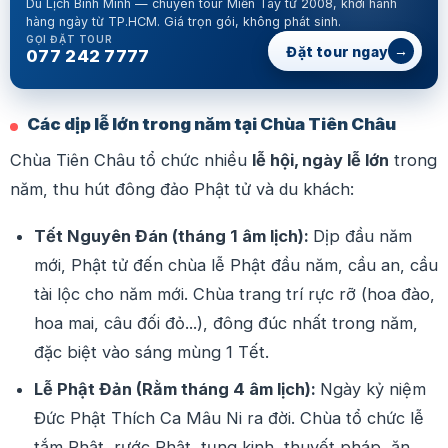
Du Lịch Bình Minh — chuyên tour Miền Tây từ 2008, khởi hành
hàng ngày từ TP.HCM. Giá trọn gói, không phát sinh.
GỌI ĐẶT TOUR
→
Đặt tour ngay
077 242 7777
Các dịp lễ lớn trong năm tại Chùa Tiên Châu
Chùa Tiên Châu tổ chức nhiều
lễ hội, ngày lễ lớn
trong
năm, thu hút đông đảo Phật tử và du khách:
Tết Nguyên Đán (tháng 1 âm lịch):
Dịp đầu năm
mới, Phật tử đến chùa lễ Phật đầu năm, cầu an, cầu
tài lộc cho năm mới. Chùa trang trí rực rỡ (hoa đào,
hoa mai, câu đối đỏ...), đông đúc nhất trong năm,
đặc biệt vào sáng mùng 1 Tết.
Lễ Phật Đản (Rằm tháng 4 âm lịch):
Ngày kỷ niệm
Đức Phật Thích Ca Mâu Ni ra đời. Chùa tổ chức lễ
tắm Phật, rước Phật, tụng kinh, thuyết pháp, ăn