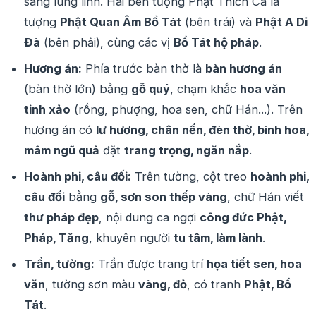
sáng lung linh. Hai bên tượng Phật Thích Ca là
tượng
Phật Quan Âm Bồ Tát
(bên trái) và
Phật A Di
Đà
(bên phải), cùng các vị
Bồ Tát hộ pháp
.
Hương án:
Phía trước bàn thờ là
bàn hương án
(bàn thờ lớn) bằng
gỗ quý
, chạm khắc
hoa văn
tinh xảo
(rồng, phượng, hoa sen, chữ Hán...). Trên
hương án có
lư hương, chân nến, đèn thờ, bình hoa,
mâm ngũ quả
đặt
trang trọng, ngăn nắp
.
Hoành phi, câu đối:
Trên tường, cột treo
hoành phi,
câu đối
bằng
gỗ, sơn son thếp vàng
, chữ Hán viết
thư pháp đẹp
, nội dung ca ngợi
công đức Phật,
Pháp, Tăng
, khuyên người
tu tâm, làm lành
.
Trần, tường:
Trần được trang trí
họa tiết sen, hoa
văn
, tường sơn màu
vàng, đỏ
, có tranh
Phật, Bồ
Tát
.