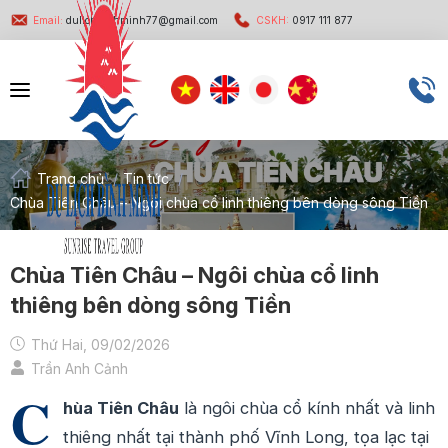
Email:
dulichbinhminh77@gmail.com
CSKH:
0917 111 877
Trang chủ
/
Tin tức
/
Chùa Tiên Châu – Ngôi chùa cổ linh thiêng bên dòng sông Tiền
Chùa Tiên Châu – Ngôi chùa cổ linh
thiêng bên dòng sông Tiền
Thứ Hai, 09/02/2026
Trần Anh Cảnh
C
hùa Tiên Châu
là ngôi chùa cổ kính nhất và linh
thiêng nhất tại thành phố Vĩnh Long, tọa lạc tại