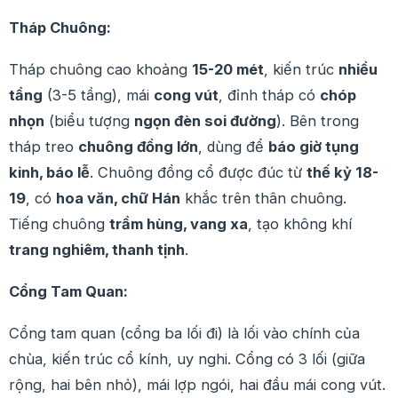
Tháp Chuông:
Tháp chuông cao khoảng
15-20 mét
, kiến trúc
nhiều
tầng
(3-5 tầng), mái
cong vút
, đỉnh tháp có
chóp
nhọn
(biểu tượng
ngọn đèn soi đường
). Bên trong
tháp treo
chuông đồng lớn
, dùng để
báo giờ tụng
kinh, báo lễ
. Chuông đồng cổ được đúc từ
thế kỷ 18-
19
, có
hoa văn, chữ Hán
khắc trên thân chuông.
Tiếng chuông
trầm hùng, vang xa
, tạo không khí
trang nghiêm, thanh tịnh
.
Cổng Tam Quan:
Cổng tam quan (cổng ba lối đi) là lối vào chính của
chùa, kiến trúc cổ kính, uy nghi. Cổng có 3 lối (giữa
rộng, hai bên nhỏ), mái lợp ngói, hai đầu mái cong vút.