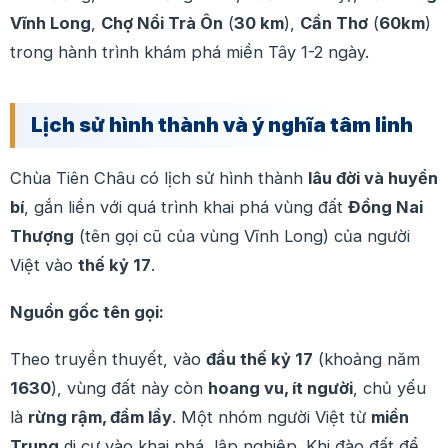
Vĩnh Long
,
Chợ Nổi Trà Ôn
(
30 km
),
Cần Thơ
(
60km
)
trong hành trình khám phá miền Tây 1-2 ngày.
Lịch sử hình thành và ý nghĩa tâm linh
Chùa Tiên Châu có lịch sử hình thành
lâu đời và huyền
bí
, gắn liền với quá trình khai phá vùng đất
Đồng Nai
Thượng
(tên gọi cũ của vùng Vĩnh Long) của người
Việt vào
thế kỷ 17
.
Nguồn gốc tên gọi:
Theo truyền thuyết, vào
đầu thế kỷ 17
(khoảng năm
1630
), vùng đất này còn
hoang vu, ít người
, chủ yếu
là
rừng rậm, đầm lầy
. Một nhóm người Việt từ
miền
Trung
di cư vào khai phá, lập nghiệp. Khi đào đất để