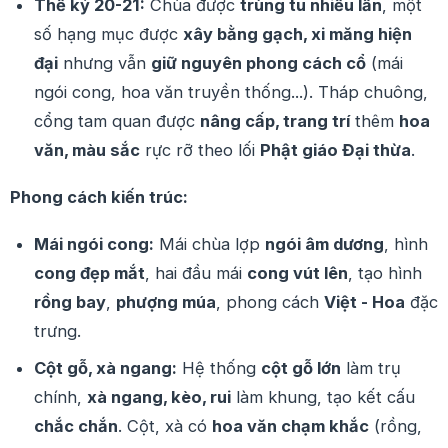
Thế kỷ 20-21:
Chùa được
trùng tu nhiều lần
, một
số hạng mục được
xây bằng gạch, xi măng hiện
đại
nhưng vẫn
giữ nguyên phong cách cổ
(mái
ngói cong, hoa văn truyền thống...). Tháp chuông,
cổng tam quan được
nâng cấp, trang trí
thêm
hoa
văn, màu sắc
rực rỡ theo lối
Phật giáo Đại thừa
.
Phong cách kiến trúc:
Mái ngói cong:
Mái chùa lợp
ngói âm dương
, hình
cong đẹp mắt
, hai đầu mái
cong vút lên
, tạo hình
rồng bay
,
phượng múa
, phong cách
Việt - Hoa
đặc
trưng.
Cột gỗ, xà ngang:
Hệ thống
cột gỗ lớn
làm trụ
chính,
xà ngang, kèo, rui
làm khung, tạo kết cấu
chắc chắn
. Cột, xà có
hoa văn chạm khắc
(rồng,