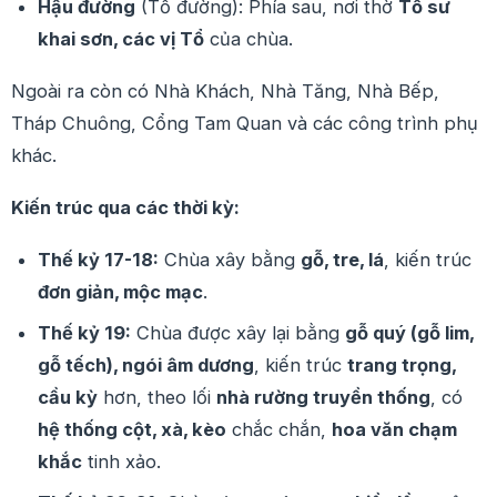
Hậu đường
(Tổ đường): Phía sau, nơi thờ
Tổ sư
khai sơn, các vị Tổ
của chùa.
Ngoài ra còn có Nhà Khách, Nhà Tăng, Nhà Bếp,
Tháp Chuông, Cổng Tam Quan và các công trình phụ
khác.
Kiến trúc qua các thời kỳ:
Thế kỷ 17-18:
Chùa xây bằng
gỗ, tre, lá
, kiến trúc
đơn giản, mộc mạc
.
Thế kỷ 19:
Chùa được xây lại bằng
gỗ quý (gỗ lim,
gỗ tếch), ngói âm dương
, kiến trúc
trang trọng,
cầu kỳ
hơn, theo lối
nhà rường truyền thống
, có
hệ thống cột, xà, kèo
chắc chắn,
hoa văn chạm
khắc
tinh xảo.