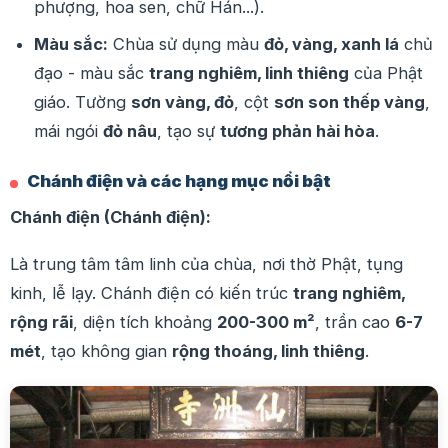
phượng, hoa sen, chữ Hán...).
Màu sắc:
Chùa sử dụng màu
đỏ, vàng, xanh lá
chủ
đạo - màu sắc
trang nghiêm, linh thiêng
của Phật
giáo. Tường
sơn vàng, đỏ
, cột
sơn son thếp vàng
,
mái ngói
đỏ nâu
, tạo sự
tương phản hài hòa
.
Chánh điện và các hạng mục nổi bật
Chánh điện (Chánh điện):
Là trung tâm tâm linh của chùa, nơi thờ Phật, tụng
kinh, lễ lạy. Chánh điện có kiến trúc
trang nghiêm,
rộng rãi
, diện tích khoảng
200-300 m²
, trần cao
6-7
mét
, tạo không gian
rộng thoáng, linh thiêng
.