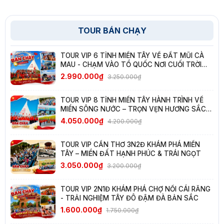
TOUR BÁN CHẠY
TOUR VIP 6 TỈNH MIỀN TÂY VỀ ĐẤT MŨI CÀ
MAU - CHẠM VÀO TỔ QUỐC NƠI CUỐI TRỜI
NAM
2.990.000₫
3.250.000₫
TOUR VIP 8 TỈNH MIỀN TÂY HÀNH TRÌNH VỀ
MIỀN SÔNG NƯỚC – TRỌN VẸN HƯƠNG SẮC
TÂY NAM BỘ
4.050.000₫
4.200.000₫
TOUR VIP CẦN THƠ 3N2Đ KHÁM PHÁ MIỀN
TÂY – MIỀN ĐẤT HẠNH PHÚC & TRÁI NGỌT
3.050.000₫
3.200.000₫
TOUR VIP 2N1Đ KHÁM PHÁ CHỢ NỔI CÁI RĂNG
- TRẢI NGHIỆM TÂY ĐÔ ĐẬM ĐÀ BẢN SẮC
1.600.000₫
1.750.000₫