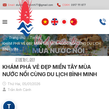
Email:
dulichbinhminh77@gmail.com
CSKH:
0917 111 877
Trang chủ
/
Tin tức
/
KHÁM PHÁ VẺ ĐẸP MIỀN TÂY MÙA NƯỚC NỔI CÙNG DU LỊCH
BÌNH MINH
KHÁM PHÁ VẺ ĐẸP MIỀN TÂY MÙA
NƯỚC NỔI CÙNG DU LỊCH BÌNH MINH
Thứ Hai, 05/01/2026
Trần Anh Cảnh
T