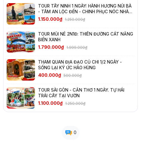
TOUR TÂY NINH 1 NGÀY: HÀNH HƯƠNG NÚI BÀ
- TÂM AN LỘC ĐẾN - CHINH PHỤC NÓC NHÀ
NAM BỘ
1.150.000₫
1.250.000₫
TOUR MŨI NÉ 2N1Đ: THIÊN ĐƯỜNG CÁT NẮNG
BIỂN XANH
1.790.000₫
1.999.000₫
THAM QUAN ĐỊA ĐẠO CỦ CHI 1/2 NGÀY -
SỐNG LẠI KÝ ỨC HÀO HÙNG
400.000₫
500.000₫
TOUR SÀI GÒN - CẦN THƠ 1 NGÀY. TỰ HÁI
TRÁI CÂY TẠI VƯỜN
1.100.000₫
1.250.000₫
0