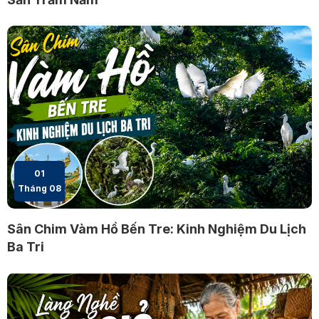
01
Tháng 08
Sân Chim Vàm Hồ Bến Tre: Kinh Nghiệm Du Lịch
Ba Tri