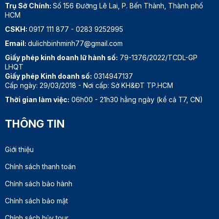
Trụ Sở Chính:
Số 156 Đường Lê Lai, P. Bến Thành, Thành phố
HCM
CSKH:
0917 111 877
-
0283 9252995
Email:
dulichbinhminh77@gmail.com
Giấy phép kinh doanh lữ hành số:
79-1376/2022/TCDL-GP
LHQT
Giấy phép Kinh doanh số:
0314947137
Cấp ngày: 29/03/2018 - Nơi cấp: Sở KH&ĐT TP.HCM
Thời gian làm việc:
06h00 - 21h30 hằng ngày (kể cả T7, CN)
THÔNG TIN
Giới thiệu
Chính sách thanh toán
Chính sách bảo hành
Chính sách bảo mật
Chính sách hủy tour