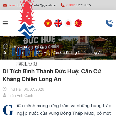
Email:
dulichbinhminh77@gmail.com
CSKH:
0917 111 877
Trang chủ
/
Tin tức
/
Di Tích Bình Thành Đức Huệ: Căn Cứ Kháng Chiến Long An
Di Tích Bình Thành Đức Huệ: Căn Cứ
Kháng Chiến Long An
Thứ Hai, 06/07/2026
Trần Anh Cảnh
G
iữa mênh mông rừng tràm và những bưng trấp
ngập nước của vùng Đồng Tháp Mười, có một