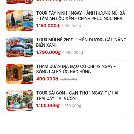
TOUR TÂY NINH 1 NGÀY: HÀNH HƯƠNG NÚI BÀ
- TÂM AN LỘC ĐẾN - CHINH PHỤC NÓC NHÀ
NAM BỘ
1.150.000₫
1.250.000₫
TOUR MŨI NÉ 2N1Đ: THIÊN ĐƯỜNG CÁT NẮNG
BIỂN XANH
1.790.000₫
1.999.000₫
THAM QUAN ĐỊA ĐẠO CỦ CHI 1/2 NGÀY -
SỐNG LẠI KÝ ỨC HÀO HÙNG
400.000₫
500.000₫
TOUR SÀI GÒN - CẦN THƠ 1 NGÀY. TỰ HÁI
TRÁI CÂY TẠI VƯỜN
1.100.000₫
1.250.000₫