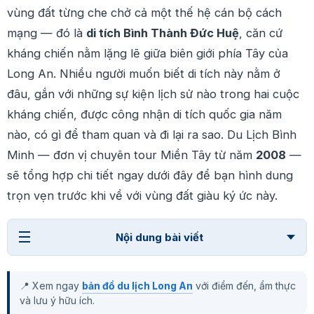
vùng đất từng che chở cả một thế hệ cán bộ cách
mạng — đó là
di tích Bình Thành Đức Huệ
, căn cứ
kháng chiến nằm lặng lẽ giữa biên giới phía Tây của
Long An. Nhiều người muốn biết di tích này nằm ở
đâu, gắn với những sự kiện lịch sử nào trong hai cuộc
kháng chiến, được công nhận di tích quốc gia năm
nào, có gì để tham quan và đi lại ra sao. Du Lịch Bình
Minh — đơn vị chuyên tour Miền Tây từ năm
2008
—
sẽ tổng hợp chi tiết ngay dưới đây để bạn hình dung
trọn vẹn trước khi về với vùng đất giàu ký ức này.
Nội dung bài viết
📍 Xem ngay
bản đồ du lịch Long An
với điểm đến, ẩm thực
và lưu ý hữu ích.