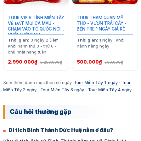
TOUR VIP 6 TỈNH MIỀN TÂY
TOUR THAM QUAN MỸ
VỀ ĐẤT MŨI CÀ MAU -
THO - VƯỜN TRÁI CÂY -
CHẠM VÀO TỔ QUỐC NƠI
BẾN TRE 1 NGÀY GIÁ RẺ
CUỐI TRỜI NAM
Thời gian:
3 Ngày 2 Đêm ·
Thời gian:
1 Ngày · Khởi
Khởi hành thứ 3 - thứ 6 -
hành hàng ngày
chủ nhật hàng tuần
2.990.000₫
500.000₫
3.250.000₫
550.000₫
Xem thêm danh mục theo số ngày:
Tour Miền Tây 1 ngày
·
Tour
Miền Tây 2 ngày
·
Tour Miền Tây 3 ngày
·
Tour Miền Tây 4 ngày
Câu hỏi thường gặp
Di tích Bình Thành Đức Huệ nằm ở đâu?