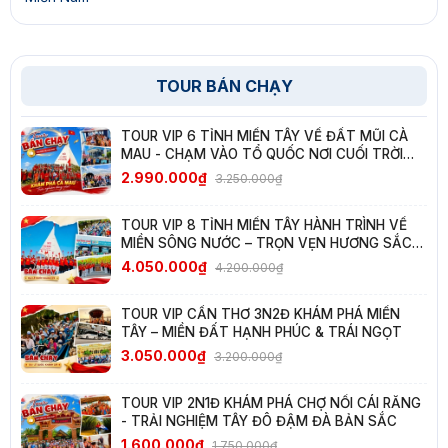
TOUR BÁN CHẠY
TOUR VIP 6 TỈNH MIỀN TÂY VỀ ĐẤT MŨI CÀ
MAU - CHẠM VÀO TỔ QUỐC NƠI CUỐI TRỜI
NAM
2.990.000₫
3.250.000₫
TOUR VIP 8 TỈNH MIỀN TÂY HÀNH TRÌNH VỀ
MIỀN SÔNG NƯỚC – TRỌN VẸN HƯƠNG SẮC
TÂY NAM BỘ
4.050.000₫
4.200.000₫
TOUR VIP CẦN THƠ 3N2Đ KHÁM PHÁ MIỀN
TÂY – MIỀN ĐẤT HẠNH PHÚC & TRÁI NGỌT
3.050.000₫
3.200.000₫
TOUR VIP 2N1Đ KHÁM PHÁ CHỢ NỔI CÁI RĂNG
- TRẢI NGHIỆM TÂY ĐÔ ĐẬM ĐÀ BẢN SẮC
1.600.000₫
1.750.000₫