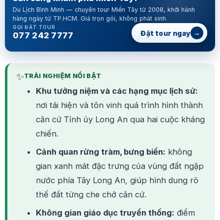
Du Lịch Bình Minh — chuyên tour Miền Tây từ 2008, khởi hành
hàng ngày từ TP.HCM. Giá trọn gói, không phát sinh.
GỌI ĐẶT TOUR
→
Đặt tour ngay
077 242 7777
✨
TRẢI NGHIỆM NỔI BẬT
Khu tưởng niệm và các hạng mục lịch sử:
nơi tái hiện và tôn vinh quá trình hình thành
căn cứ Tỉnh ủy Long An qua hai cuộc kháng
chiến.
Cảnh quan rừng tràm, bưng biền:
không
gian xanh mát đặc trưng của vùng đất ngập
nước phía Tây Long An, giúp hình dung rõ
thế đất từng che chở căn cứ.
Không gian giáo dục truyền thống:
điểm