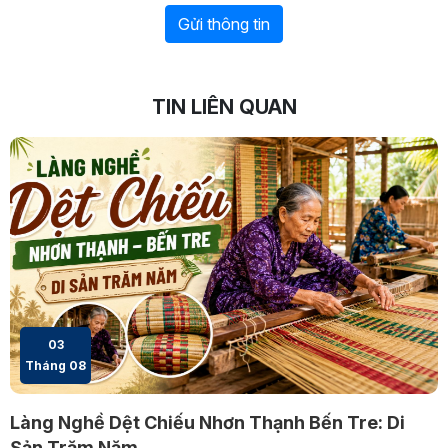
Gửi thông tin
TIN LIÊN QUAN
03
Tháng 08
Làng Nghề Dệt Chiếu Nhơn Thạnh Bến Tre: Di
Sản Trăm Năm