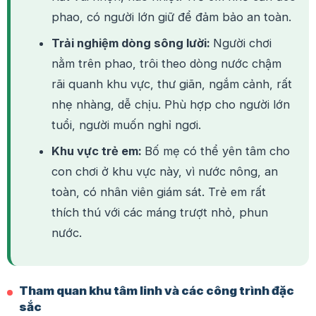
phao, có người lớn giữ để đảm bảo an toàn.
Trải nghiệm dòng sông lười:
Người chơi
nằm trên phao, trôi theo dòng nước chậm
rãi quanh khu vực, thư giãn, ngắm cảnh, rất
nhẹ nhàng, dễ chịu. Phù hợp cho người lớn
tuổi, người muốn nghỉ ngơi.
Khu vực trẻ em:
Bố mẹ có thể yên tâm cho
con chơi ở khu vực này, vì nước nông, an
toàn, có nhân viên giám sát. Trẻ em rất
thích thú với các máng trượt nhỏ, phun
nước.
Tham quan khu tâm linh và các công trình đặc
sắc