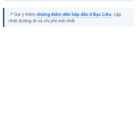
📍 Gợi ý thêm
những điểm đến hấp dẫn ở Bạc Liêu
, cập
nhật đường đi và chi phí mới nhất.