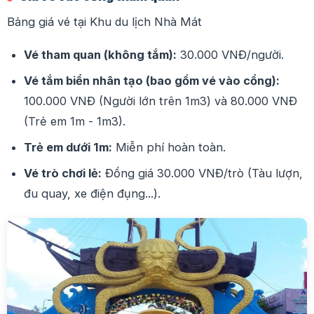
Bảng giá vé tại Khu du lịch Nhà Mát
Vé tham quan (không tắm):
30.000 VNĐ/người.
Vé tắm biển nhân tạo (bao gồm vé vào cổng):
100.000 VNĐ (Người lớn trên 1m3) và 80.000 VNĐ
(Trẻ em 1m - 1m3).
Trẻ em dưới 1m:
Miễn phí hoàn toàn.
Vé trò chơi lẻ:
Đồng giá 30.000 VNĐ/trò (Tàu lượn,
đu quay, xe điện đụng...).