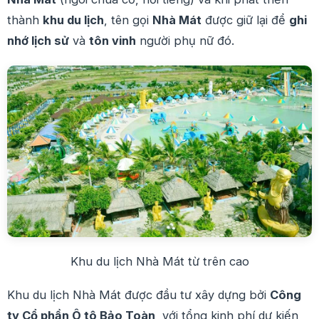
thành
khu du lịch
, tên gọi
Nhà Mát
được giữ lại để
ghi
nhớ lịch sử
và
tôn vinh
người phụ nữ đó.
Khu du lịch Nhà Mát từ trên cao
Khu du lịch Nhà Mát được đầu tư xây dựng bởi
Công
ty Cổ phần Ô tô Bảo Toàn
, với tổng kinh phí dự kiến