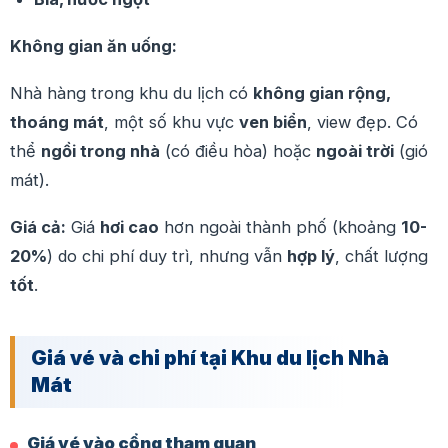
Không gian ăn uống:
Nhà hàng trong khu du lịch có
không gian rộng,
thoáng mát
, một số khu vực
ven biển
, view đẹp. Có
thể
ngồi trong nhà
(có điều hòa) hoặc
ngoài trời
(gió
mát).
Giá cả:
Giá
hơi cao
hơn ngoài thành phố (khoảng
10-
20%
) do chi phí duy trì, nhưng vẫn
hợp lý
, chất lượng
tốt
.
Giá vé và chi phí tại Khu du lịch Nhà
Mát
Giá vé vào cổng tham quan