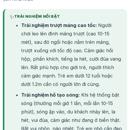
✨
TRẢI NGHIỆM NỔI BẬT
Trải nghiệm trượt máng cao tốc:
Người
chơi leo lên đỉnh máng trượt (cao 10-15
mét), sau đó ngồi hoặc nằm trên máng,
trượt xuống với tốc độ cao. Cảm giác hồi
hộp, phấn khích, tiếng la hét, cười đùa vang
lên. Rất phù hợp cho giới trẻ, người thích
cảm giác mạnh. Trẻ em dưới 12 tuổi hoặc
dưới 1.2m cần có người lớn đi cùng.
Trải nghiệm hồ tạo sóng:
Khi hệ thống bật
sóng (thường mỗi giờ 1 lần, mỗi lần 10-15
phút), sóng ập vào, du khách nhảy lên, la
hét, vui đùa, cảm giác như đang ở biển thật.
Rất vui nhộn, náo nhiệt. Trẻ em nhỏ cần đeo