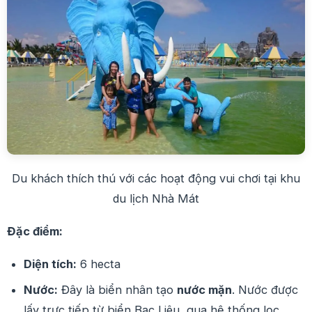
Du khách thích thú với các hoạt động vui chơi tại khu
du lịch Nhà Mát
Đặc điểm:
Diện tích:
6 hecta
Nước:
Đây là biển nhân tạo
nước mặn
. Nước được
lấy trực tiếp từ biển Bạc Liêu, qua hệ thống lọc