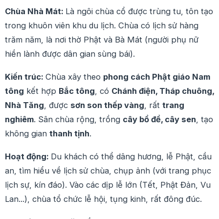
Chùa Nhà Mát:
Là ngôi chùa cổ được trùng tu, tôn tạo
trong khuôn viên khu du lịch. Chùa có lịch sử hàng
trăm năm, là nơi thờ Phật và Bà Mát (người phụ nữ
hiền lành được dân gian sùng bái).
Kiến trúc:
Chùa xây theo
phong cách Phật giáo Nam
tông
kết hợp
Bắc tông
, có
Chánh điện, Tháp chuông,
Nhà Tăng
, được
sơn son thếp vàng
, rất
trang
nghiêm
. Sân chùa rộng, trồng
cây bồ đề, cây sen
, tạo
không gian
thanh tịnh
.
Hoạt động:
Du khách có thể dâng hương, lễ Phật, cầu
an, tìm hiểu về lịch sử chùa, chụp ảnh (với trang phục
lịch sự, kín đáo). Vào các dịp lễ lớn (Tết, Phật Đản, Vu
Lan...), chùa tổ chức lễ hội, tụng kinh, rất đông đúc.