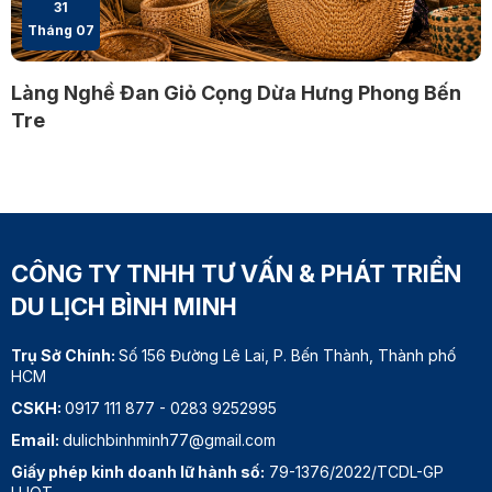
31
Tháng 07
Làng Nghề Đan Giỏ Cọng Dừa Hưng Phong Bến
Tre
CÔNG TY TNHH TƯ VẤN & PHÁT TRIỂN
DU LỊCH BÌNH MINH
Trụ Sở Chính:
Số 156 Đường Lê Lai, P. Bến Thành, Thành phố
HCM
CSKH:
0917 111 877
-
0283 9252995
Email:
dulichbinhminh77@gmail.com
Giấy phép kinh doanh lữ hành số:
79-1376/2022/TCDL-GP