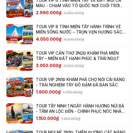
TOUR VIP 6 TỈNH MIỀN TÂY VỀ ĐẤT MŨI CÀ
MAU - CHẠM VÀO TỔ QUỐC NƠI CUỐI TRỜI
NAM
2.990.000₫
3.250.000₫
TOUR VIP 8 TỈNH MIỀN TÂY HÀNH TRÌNH VỀ
MIỀN SÔNG NƯỚC – TRỌN VẸN HƯƠNG SẮC
TÂY NAM BỘ
4.050.000₫
4.200.000₫
TOUR VIP CẦN THƠ 3N2Đ KHÁM PHÁ MIỀN
TÂY – MIỀN ĐẤT HẠNH PHÚC & TRÁI NGỌT
3.050.000₫
3.200.000₫
TOUR VIP 2N1Đ KHÁM PHÁ CHỢ NỔI CÁI RĂNG
- TRẢI NGHIỆM TÂY ĐÔ ĐẬM ĐÀ BẢN SẮC
1.600.000₫
1.750.000₫
TOUR TÂY NINH 1 NGÀY: HÀNH HƯƠNG NÚI BÀ
- TÂM AN LỘC ĐẾN - CHINH PHỤC NÓC NHÀ
NAM BỘ
1.150.000₫
1.250.000₫
TOUR MŨI NÉ 2N1Đ: THIÊN ĐƯỜNG CÁT NẮNG