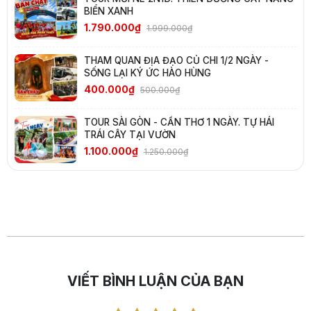
BIỂN XANH
1.790.000₫
1.999.000₫
THAM QUAN ĐỊA ĐẠO CỦ CHI 1/2 NGÀY -
SỐNG LẠI KÝ ỨC HÀO HÙNG
400.000₫
500.000₫
TOUR SÀI GÒN - CẦN THƠ 1 NGÀY. TỰ HÁI
TRÁI CÂY TẠI VƯỜN
1.100.000₫
1.250.000₫
VIẾT BÌNH LUẬN CỦA BẠN