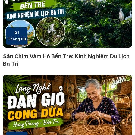
01
Tháng 08
Sân Chim Vàm Hồ Bến Tre: Kinh Nghiệm Du Lịch
Ba Tri