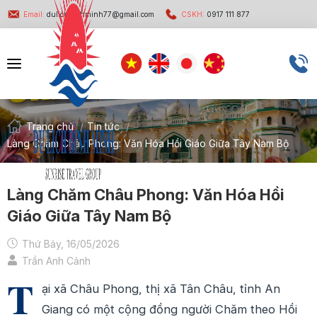
Email:
dulichbinhminh77@gmail.com
CSKH:
0917 111 877
Trang chủ
/
Tin tức
/
Làng Chăm Châu Phong: Văn Hóa Hồi Giáo Giữa Tây Nam Bộ
Làng Chăm Châu Phong: Văn Hóa Hồi
Giáo Giữa Tây Nam Bộ
Thứ Bảy, 16/05/2026
Trần Anh Cảnh
T
ại xã Châu Phong, thị xã Tân Châu, tỉnh An
Giang có một cộng đồng người Chăm theo Hồi