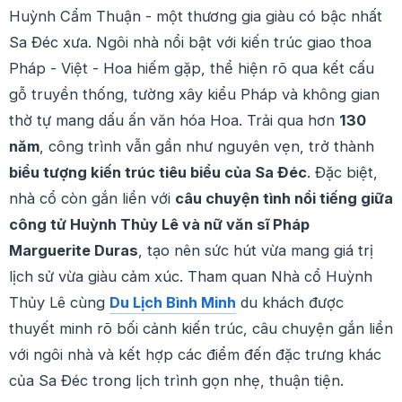
Huỳnh Cẩm Thuận - một thương gia giàu có bậc nhất
Sa Đéc xưa. Ngôi nhà nổi bật với kiến trúc giao thoa
Pháp - Việt - Hoa hiếm gặp, thể hiện rõ qua kết cấu
gỗ truyền thống, tường xây kiểu Pháp và không gian
thờ tự mang dấu ấn văn hóa Hoa. Trải qua hơn
130
năm
, công trình vẫn gần như nguyên vẹn, trở thành
biểu tượng kiến trúc tiêu biểu của Sa Đéc
. Đặc biệt,
nhà cổ còn gắn liền với
câu chuyện tình nổi tiếng giữa
công tử Huỳnh Thủy Lê và nữ văn sĩ Pháp
Marguerite Duras
, tạo nên sức hút vừa mang giá trị
lịch sử vừa giàu cảm xúc. Tham quan Nhà cổ Huỳnh
Thủy Lê cùng
Du Lịch Bình Minh
du khách được
thuyết minh rõ bối cảnh kiến trúc, câu chuyện gắn liền
với ngôi nhà và kết hợp các điểm đến đặc trưng khác
của Sa Đéc trong lịch trình gọn nhẹ, thuận tiện.