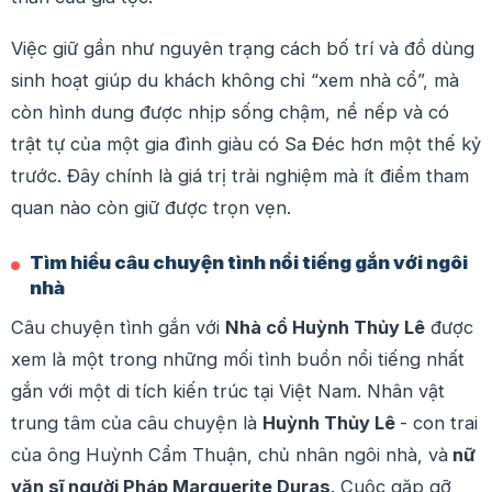
Việc giữ gần như nguyên trạng cách bố trí và đồ dùng
sinh hoạt giúp du khách không chỉ “xem nhà cổ”, mà
còn hình dung được nhịp sống chậm, nề nếp và có
trật tự của một gia đình giàu có Sa Đéc hơn một thế kỷ
trước. Đây chính là giá trị trải nghiệm mà ít điểm tham
quan nào còn giữ được trọn vẹn.
Tìm hiểu câu chuyện tình nổi tiếng gắn với ngôi
nhà
Câu chuyện tình gắn với
Nhà cổ Huỳnh Thủy Lê
được
xem là một trong những mối tình buồn nổi tiếng nhất
gắn với một di tích kiến trúc tại Việt Nam. Nhân vật
trung tâm của câu chuyện là
Huỳnh Thủy Lê
- con trai
của ông Huỳnh Cẩm Thuận, chủ nhân ngôi nhà, và
nữ
văn sĩ người Pháp Marguerite Duras
. Cuộc gặp gỡ