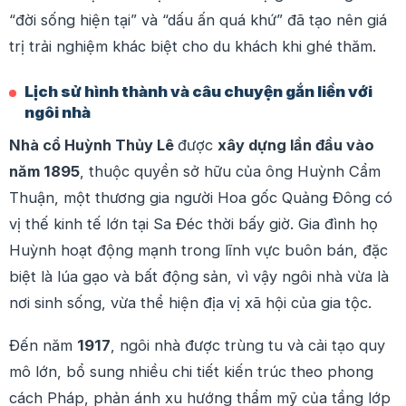
“đời sống hiện tại” và “dấu ấn quá khứ” đã tạo nên giá
trị trải nghiệm khác biệt cho du khách khi ghé thăm.
Lịch sử hình thành và câu chuyện gắn liền với
ngôi nhà
Nhà cổ Huỳnh Thủy Lê
được
xây dựng lần đầu vào
năm 1895
, thuộc quyền sở hữu của ông Huỳnh Cẩm
Thuận, một thương gia người Hoa gốc Quảng Đông có
vị thế kinh tế lớn tại Sa Đéc thời bấy giờ. Gia đình họ
Huỳnh hoạt động mạnh trong lĩnh vực buôn bán, đặc
biệt là lúa gạo và bất động sản, vì vậy ngôi nhà vừa là
nơi sinh sống, vừa thể hiện địa vị xã hội của gia tộc.
Đến năm
1917
, ngôi nhà được trùng tu và cải tạo quy
mô lớn, bổ sung nhiều chi tiết kiến trúc theo phong
cách Pháp, phản ánh xu hướng thẩm mỹ của tầng lớp