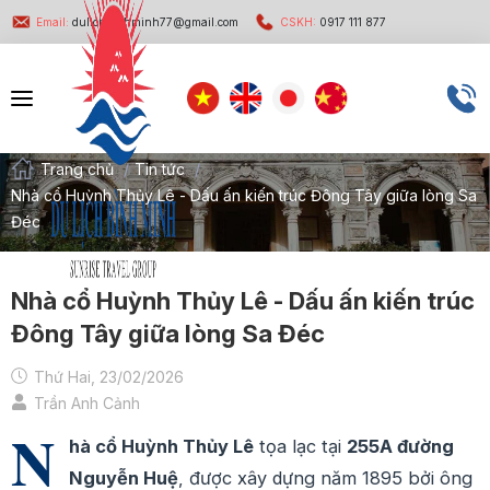
Email:
dulichbinhminh77@gmail.com
CSKH:
0917 111 877
Trang chủ
/
Tin tức
/
Nhà cổ Huỳnh Thủy Lê - Dấu ấn kiến trúc Đông Tây giữa lòng Sa
Đéc
Nhà cổ Huỳnh Thủy Lê - Dấu ấn kiến trúc
Đông Tây giữa lòng Sa Đéc
Thứ Hai, 23/02/2026
Trần Anh Cảnh
N
hà cổ Huỳnh Thủy Lê
tọa lạc tại
255A đường
Nguyễn Huệ
, được xây dựng năm 1895 bởi ông