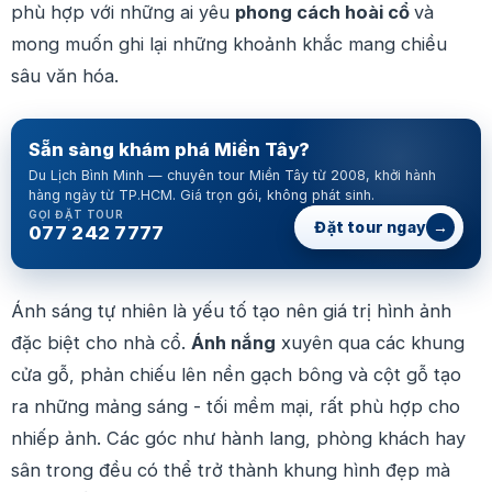
phù hợp với những ai yêu
phong cách hoài cổ
và
mong muốn ghi lại những khoảnh khắc mang chiều
sâu văn hóa.
Sẵn sàng khám phá Miền Tây?
Du Lịch Bình Minh — chuyên tour Miền Tây từ 2008, khởi hành
hàng ngày từ TP.HCM. Giá trọn gói, không phát sinh.
GỌI ĐẶT TOUR
→
Đặt tour ngay
077 242 7777
Ánh sáng tự nhiên là yếu tố tạo nên giá trị hình ảnh
đặc biệt cho nhà cổ.
Ánh nắng
xuyên qua các khung
cửa gỗ, phản chiếu lên nền gạch bông và cột gỗ tạo
ra những mảng sáng - tối mềm mại, rất phù hợp cho
nhiếp ảnh. Các góc như hành lang, phòng khách hay
sân trong đều có thể trở thành khung hình đẹp mà