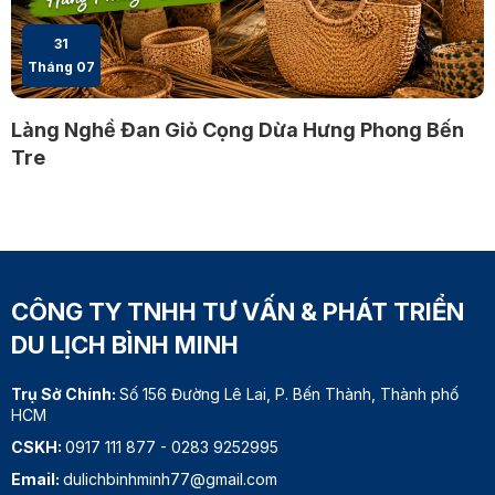
31
Tháng 07
Làng Nghề Đan Giỏ Cọng Dừa Hưng Phong Bến
Tre
CÔNG TY TNHH TƯ VẤN & PHÁT TRIỂN
DU LỊCH BÌNH MINH
Trụ Sở Chính:
Số 156 Đường Lê Lai, P. Bến Thành, Thành phố
HCM
CSKH:
0917 111 877
-
0283 9252995
Email:
dulichbinhminh77@gmail.com