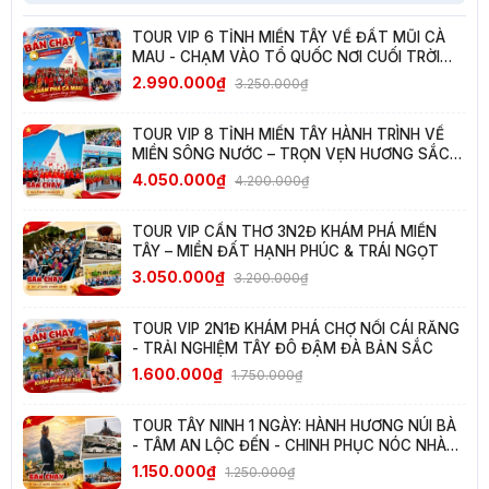
TOUR VIP 6 TỈNH MIỀN TÂY VỀ ĐẤT MŨI CÀ
MAU - CHẠM VÀO TỔ QUỐC NƠI CUỐI TRỜI
NAM
2.990.000₫
3.250.000₫
TOUR VIP 8 TỈNH MIỀN TÂY HÀNH TRÌNH VỀ
MIỀN SÔNG NƯỚC – TRỌN VẸN HƯƠNG SẮC
TÂY NAM BỘ
4.050.000₫
4.200.000₫
TOUR VIP CẦN THƠ 3N2Đ KHÁM PHÁ MIỀN
TÂY – MIỀN ĐẤT HẠNH PHÚC & TRÁI NGỌT
3.050.000₫
3.200.000₫
TOUR VIP 2N1Đ KHÁM PHÁ CHỢ NỔI CÁI RĂNG
- TRẢI NGHIỆM TÂY ĐÔ ĐẬM ĐÀ BẢN SẮC
1.600.000₫
1.750.000₫
TOUR TÂY NINH 1 NGÀY: HÀNH HƯƠNG NÚI BÀ
- TÂM AN LỘC ĐẾN - CHINH PHỤC NÓC NHÀ
NAM BỘ
1.150.000₫
1.250.000₫