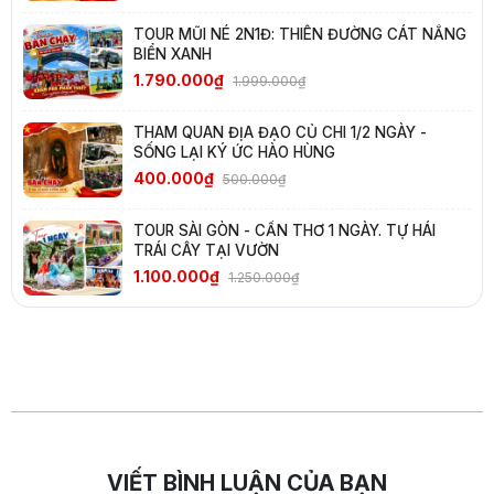
TOUR MŨI NÉ 2N1Đ: THIÊN ĐƯỜNG CÁT NẮNG
BIỂN XANH
1.790.000₫
1.999.000₫
THAM QUAN ĐỊA ĐẠO CỦ CHI 1/2 NGÀY -
SỐNG LẠI KÝ ỨC HÀO HÙNG
400.000₫
500.000₫
TOUR SÀI GÒN - CẦN THƠ 1 NGÀY. TỰ HÁI
TRÁI CÂY TẠI VƯỜN
1.100.000₫
1.250.000₫
VIẾT BÌNH LUẬN CỦA BẠN