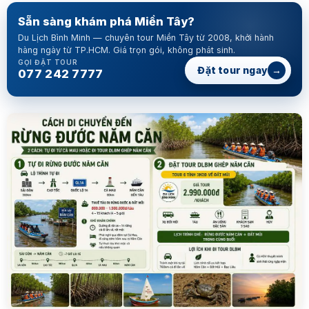
Sẵn sàng khám phá Miền Tây?
Du Lịch Bình Minh — chuyên tour Miền Tây từ 2008, khởi hành
hàng ngày từ TP.HCM. Giá trọn gói, không phát sinh.
GỌI ĐẶT TOUR
→
Đặt tour ngay
077 242 7777