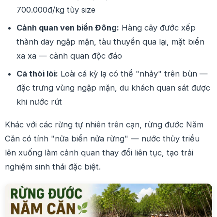
700.000đ/kg tùy size
Cảnh quan ven biển Đông:
Hàng cây đước xếp
thành dãy ngập mặn, tàu thuyền qua lại, mặt biển
xa xa — cảnh quan độc đáo
Cá thòi lòi:
Loài cá kỳ lạ có thể "nhảy" trên bùn —
đặc trưng vùng ngập mặn, du khách quan sát được
khi nước rút
Khác với các rừng tự nhiên trên cạn, rừng đước Năm
Căn có tính "nửa biển nửa rừng" — nước thủy triều
lên xuống làm cảnh quan thay đổi liên tục, tạo trải
nghiệm sinh thái đặc biệt.