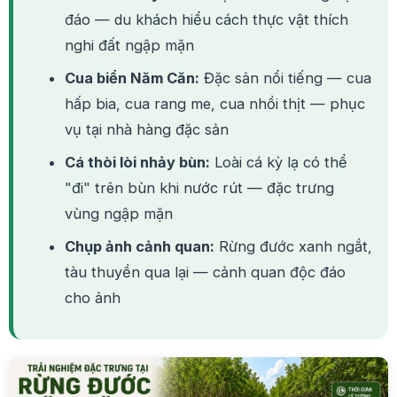
đáo — du khách hiểu cách thực vật thích
nghi đất ngập mặn
Cua biển Năm Căn:
Đặc sản nổi tiếng — cua
hấp bia, cua rang me, cua nhồi thịt — phục
vụ tại nhà hàng đặc sản
Cá thòi lòi nhảy bùn:
Loài cá kỳ lạ có thể
"đi" trên bùn khi nước rút — đặc trưng
vùng ngập mặn
Chụp ảnh cảnh quan:
Rừng đước xanh ngắt,
tàu thuyền qua lại — cảnh quan độc đáo
cho ảnh