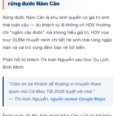
rừng đước Năm Căn
Rừng đước Năm Căn là khu sinh quyển có giá trị sinh
thái toàn cầu — du khách tự đi không có HDV thường
chỉ "ngắm cây đước" mà không hiểu giá trị. HDV của
tour DLBM thuyết minh chi tiết hệ sinh thái rừng ngập
mặn và vai trò vùng đệm bảo vệ bờ biển.
Phản hồi từ khách Thi loan Nguyễn sau tour Du Lịch
Bình Minh:
"Cám ơn bé Khánh dễ thương vì chuyến tham
quan mũi Cà Mau Tết 2026 tuyệt vời nhé."
— Thi loan Nguyễn,
nguồn review Google Maps
Đoàn quốc tế đặc biệt thích Năm Căn vì là cơ hội thấy