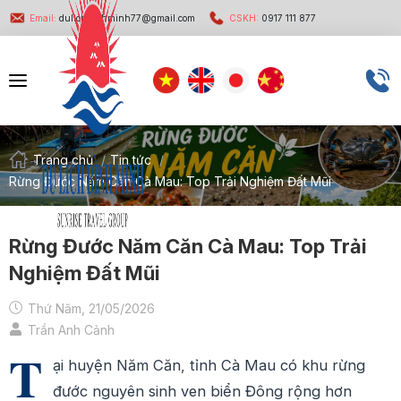
Email:
dulichbinhminh77@gmail.com
CSKH:
0917 111 877
Trang chủ
/
Tin tức
/
Rừng Đước Năm Căn Cà Mau: Top Trải Nghiệm Đất Mũi
Rừng Đước Năm Căn Cà Mau: Top Trải
Nghiệm Đất Mũi
Thứ Năm, 21/05/2026
Trần Anh Cảnh
T
ại huyện Năm Căn, tỉnh Cà Mau có khu rừng
đước nguyên sinh ven biển Đông rộng hơn