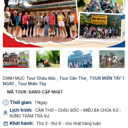
+2
DANH MỤC:
Tour Châu Đốc
,
Tour Cần Thơ
,
TOUR MIỀN TÂY 1
NGÀY
,
Tour Miền Tây
MÃ TOUR:
ĐANG CẬP NHẬT
Thời gian:
1 Ngày
Lịch trình:
CẦN THƠ – CHÂU ĐỐC – MIẾU BÀ CHÚA XỨ -
RỪNG TRÀM TRÀ SƯ
Khởi hành:
Thứ 3 - thứ 6 - chủ nhật hàng tuần