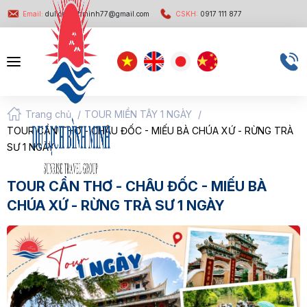
Email:
dulichbinhminh77@gmail.com
CSKH:
0917 111 877
Trang chủ
/
TOUR MIỀN TÂY 1 NGÀY
/
TOUR CẦN THƠ - CHÂU ĐỐC - MIẾU BÀ CHÚA XỨ - RỪNG TRÀ
SƯ 1 NGÀY
TOUR CẦN THƠ - CHÂU ĐỐC - MIẾU BÀ
CHÚA XỨ - RỪNG TRÀ SƯ 1 NGÀY