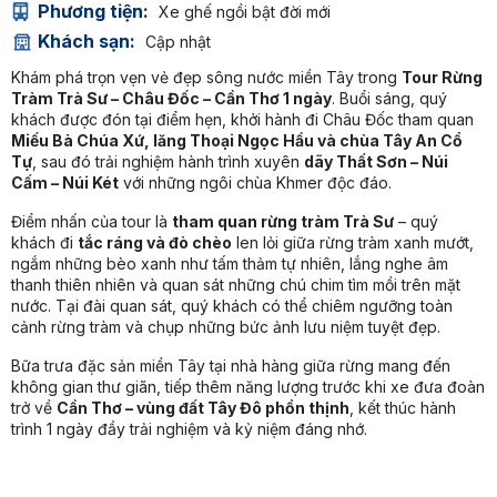
Phương tiện:
Xe ghế ngồi bật đời mới
Khách sạn:
Cập nhật
Khám phá trọn vẹn vẻ đẹp sông nước miền Tây trong
Tour Rừng
Tràm Trà Sư – Châu Đốc – Cần Thơ 1 ngày
. Buổi sáng, quý
khách được đón tại điểm hẹn, khởi hành đi Châu Đốc tham quan
Miếu Bà Chúa Xứ, lăng Thoại Ngọc Hầu và chùa Tây An Cổ
Tự
, sau đó trải nghiệm hành trình xuyên
dãy Thất Sơn – Núi
Cấm – Núi Két
với những ngôi chùa Khmer độc đáo.
Điểm nhấn của tour là
tham quan rừng tràm Trà Sư
– quý
khách đi
tắc ráng và đò chèo
len lỏi giữa rừng tràm xanh mướt,
ngắm những bèo xanh như tấm thảm tự nhiên, lắng nghe âm
thanh thiên nhiên và quan sát những chú chim tìm mồi trên mặt
nước. Tại đài quan sát, quý khách có thể chiêm ngưỡng toàn
cảnh rừng tràm và chụp những bức ảnh lưu niệm tuyệt đẹp.
Bữa trưa đặc sản miền Tây tại nhà hàng giữa rừng mang đến
không gian thư giãn, tiếp thêm năng lượng trước khi xe đưa đoàn
trở về
Cần Thơ – vùng đất Tây Đô phồn thịnh
, kết thúc hành
trình 1 ngày đầy trải nghiệm và kỷ niệm đáng nhớ.