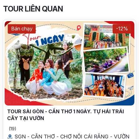
TOUR LIÊN QUAN
Bán chạy
-12%
TOUR SÀI GÒN - CẦN THƠ 1 NGÀY. TỰ HÁI TRÁI
CÂY TẠI VƯỜN
(19)
SGN - CẦN THƠ - CHỢ NỔI CÁI RĂNG - VƯỜN