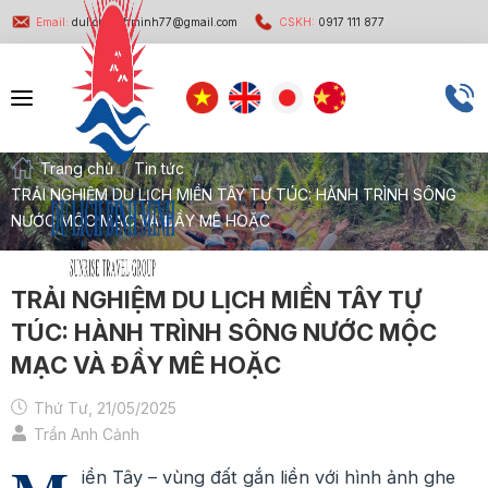
Email:
dulichbinhminh77@gmail.com
CSKH:
0917 111 877
Trang chủ
/
Tin tức
/
TRẢI NGHIỆM DU LỊCH MIỀN TÂY TỰ TÚC: HÀNH TRÌNH SÔNG
NƯỚC MỘC MẠC VÀ ĐẦY MÊ HOẶC
TRẢI NGHIỆM DU LỊCH MIỀN TÂY TỰ
TÚC: HÀNH TRÌNH SÔNG NƯỚC MỘC
MẠC VÀ ĐẦY MÊ HOẶC
Thứ Tư, 21/05/2025
Trần Anh Cảnh
iền Tây – vùng đất gắn liền với hình ảnh ghe