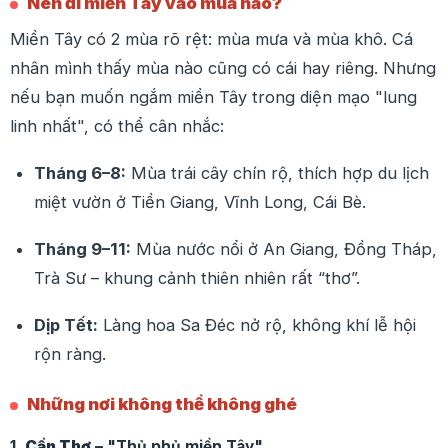
Nên đi miền Tây vào mùa nào?
Miền Tây có 2 mùa rõ rệt: mùa mưa và mùa khô. Cá
nhân mình thấy mùa nào cũng có cái hay riêng. Nhưng
nếu bạn muốn ngắm miền Tây trong diện mạo "lung
linh nhất", có thể cân nhắc:
Tháng 6–8:
Mùa trái cây chín rộ, thích hợp du lịch
miệt vườn ở Tiền Giang, Vĩnh Long, Cái Bè.
Tháng 9–11:
Mùa nước nổi ở An Giang, Đồng Tháp,
Trà Sư – khung cảnh thiên nhiên rất “thơ”.
Dịp Tết:
Làng hoa Sa Đéc nở rộ, không khí lễ hội
rộn ràng.
Những nơi không thể không ghé
1.
Cần Thơ
– "Thủ phủ miền Tây"