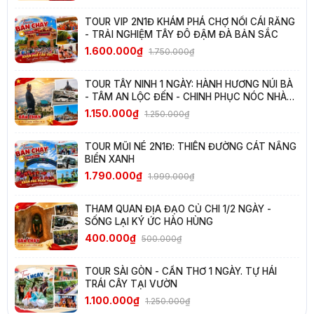
TOUR VIP 2N1Đ KHÁM PHÁ CHỢ NỔI CÁI RĂNG
- TRẢI NGHIỆM TÂY ĐÔ ĐẬM ĐÀ BẢN SẮC
1.600.000₫
1.750.000₫
TOUR TÂY NINH 1 NGÀY: HÀNH HƯƠNG NÚI BÀ
- TÂM AN LỘC ĐẾN - CHINH PHỤC NÓC NHÀ
NAM BỘ
1.150.000₫
1.250.000₫
TOUR MŨI NÉ 2N1Đ: THIÊN ĐƯỜNG CÁT NẮNG
BIỂN XANH
1.790.000₫
1.999.000₫
THAM QUAN ĐỊA ĐẠO CỦ CHI 1/2 NGÀY -
SỐNG LẠI KÝ ỨC HÀO HÙNG
400.000₫
500.000₫
TOUR SÀI GÒN - CẦN THƠ 1 NGÀY. TỰ HÁI
TRÁI CÂY TẠI VƯỜN
1.100.000₫
1.250.000₫