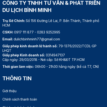
CÔNG TY TNHH TƯ VẤN & PHÁT TRIỂN
DU LỊCH BÌNH MINH
Trụ Sở Chính:
Số 156 Đường Lê Lai, P. Bến Thành, Thành phố
HCM
CSKH:
0917 111 877
-
0283 9252995
Email:
dulichbinhminh77@gmail.com
Giấy phép kinh doanh lữ hành số:
79-1376/2022/TCDL-GP
LHQT
Giấy phép Kinh doanh số:
0314947137
Cấp ngày: 29/03/2018 - Nơi cấp: Sở KH&ĐT TP.HCM
Thời gian làm việc:
06h00 - 21h30 hằng ngày (kể cả T7, CN)
THÔNG TIN
Giới thiệu
Chính sách thanh toán