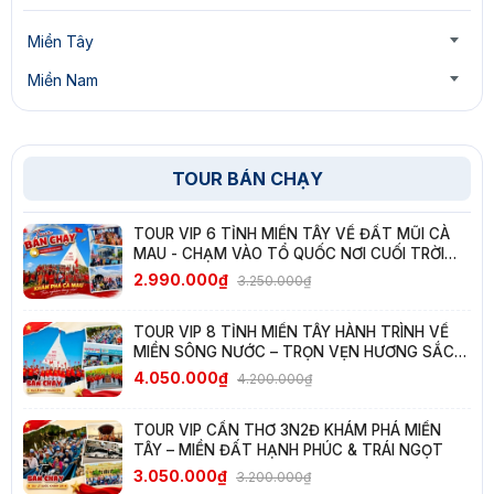
Miền Tây
Miền Nam
TOUR BÁN CHẠY
TOUR VIP 6 TỈNH MIỀN TÂY VỀ ĐẤT MŨI CÀ
MAU - CHẠM VÀO TỔ QUỐC NƠI CUỐI TRỜI
NAM
2.990.000₫
3.250.000₫
TOUR VIP 8 TỈNH MIỀN TÂY HÀNH TRÌNH VỀ
MIỀN SÔNG NƯỚC – TRỌN VẸN HƯƠNG SẮC
TÂY NAM BỘ
4.050.000₫
4.200.000₫
TOUR VIP CẦN THƠ 3N2Đ KHÁM PHÁ MIỀN
TÂY – MIỀN ĐẤT HẠNH PHÚC & TRÁI NGỌT
3.050.000₫
3.200.000₫