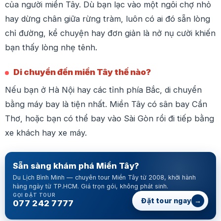
của người miền Tây. Dù bạn lạc vào một ngôi chợ nhỏ
hay dừng chân giữa rừng tràm, luôn có ai đó sẵn lòng
chỉ đường, kể chuyện hay đơn giản là nở nụ cười khiến
bạn thấy lòng nhẹ tênh.
Di chuyển đến miền Tây thế nào?
Nếu bạn ở Hà Nội hay các tỉnh phía Bắc, di chuyển
bằng máy bay là tiện nhất. Miền Tây có sân bay Cần
Thơ, hoặc bạn có thể bay vào Sài Gòn rồi đi tiếp bằng
xe khách hay xe máy.
Sẵn sàng khám phá Miền Tây?
Du Lịch Bình Minh — chuyên tour Miền Tây từ 2008, khởi hành
hàng ngày từ TP.HCM. Giá trọn gói, không phát sinh.
GỌI ĐẶT TOUR
→
Đặt tour ngay
077 242 7777