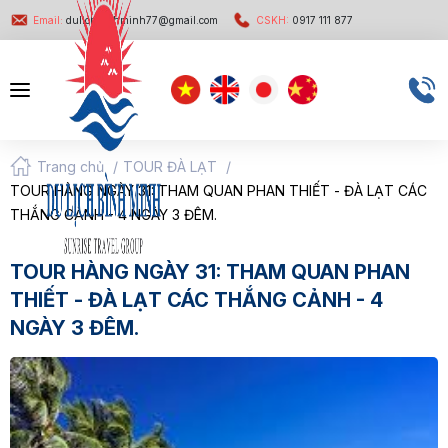
Email:
dulichbinhminh77@gmail.com
CSKH:
0917 111 877
Trang chủ
/
TOUR ĐÀ LẠT
/
TOUR HÀNG NGÀY 31: THAM QUAN PHAN THIẾT - ĐÀ LẠT CÁC
THẮNG CẢNH - 4 NGÀY 3 ĐÊM.
TOUR HÀNG NGÀY 31: THAM QUAN PHAN
THIẾT - ĐÀ LẠT CÁC THẮNG CẢNH - 4
NGÀY 3 ĐÊM.