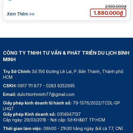
2.100.000₫
1.880.000₫
Xem Thêm >>
CÔNG TY TNHH TƯ VẤN & PHÁT TRIỂN DU LỊCH BÌNH
MINH
Trụ Sở Chính:
Số 156 Đường Lê Lai, P. Bến Thành, Thành phố
HCM
CSKH:
0917 111 877
-
0283 9252995
Email:
dulichbinhminh77@gmail.com
Giấy phép kinh doanh lữ hành số:
79-1376/2022/TCDL-GP
LHQT
Giấy phép Kinh doanh số:
0314947137
Cấp ngày: 29/03/2018 - Nơi cấp: Sở KH&ĐT TP.HCM
Thời gian làm việc:
06h00 - 21h30 hằng ngày (kể cả T7, CN)