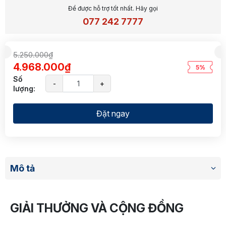
Để được hỗ trợ tốt nhất. Hãy gọi
077 242 7777
5.250.000₫
4.968.000₫
5%
Số
-
+
lượng:
Đặt ngay
Mô tả
GIẢI THƯỞNG VÀ CỘNG ĐỒNG