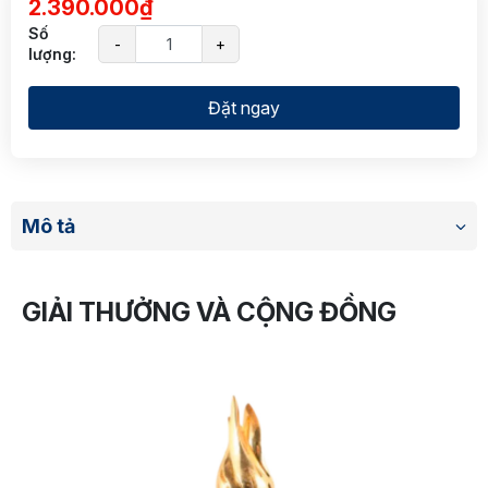
2.390.000₫
Số
-
+
lượng:
Đặt ngay
Mô tả
GIẢI THƯỞNG VÀ CỘNG ĐỒNG