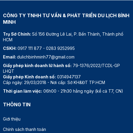
CÔNG TY TNHH TƯ VẤN & PHÁT TRIỂN DU LỊCH BÌNH
MINH
Trụ Sở Chính:
Số 156 Đường Lê Lai, P. Bến Thành, Thành phố
HCM
CSKH:
0917 111 877
-
0283 9252995
Email:
dulichbinhminh77@gmail.com
Giấy phép kinh doanh lữ hành số:
79-1376/2022/TCDL-GP
LHQT
Giấy phép Kinh doanh số:
0314947137
Cấp ngày: 29/03/2018 - Nơi cấp: Sở KH&ĐT TP.HCM
Thời gian làm việc:
06h00 - 21h30 hằng ngày (kể cả T7, CN)
THÔNG TIN
Giới thiệu
Chính sách thanh toán