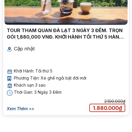
TOUR THAM QUAN ĐÀ LẠT 3 NGÀY 3 ĐÊM. TRỌN
GÓI 1,880,000 VNĐ. KHỞI HÀNH TỐI THỨ 5 HÀNG
TUẦN
Cập nhật
Khởi Hành: Tối thứ 5
Phương Tiện: Xe ghế ngồi bật đời mới
Khách sạn 3 sao
Thời Gian: 3 Ngày 3 Đêm
2.100.000₫
1.880.000₫
Xem Thêm >>