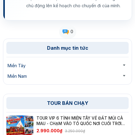
chủ động lên kế hoạch cho chuyến đi của mình.
0
Danh mục tin tức
Miền Tây
Miền Nam
TOUR BÁN CHẠY
TOUR VIP 6 TỈNH MIỀN TÂY VỀ ĐẤT MŨI CÀ
MAU - CHẠM VÀO TỔ QUỐC NƠI CUỐI TRỜI
NAM
2.990.000₫
3.250.000₫