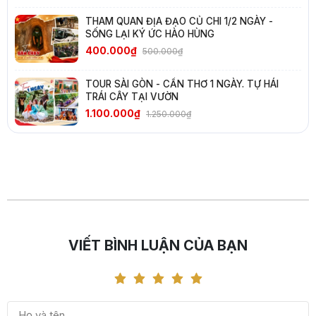
THAM QUAN ĐỊA ĐẠO CỦ CHI 1/2 NGÀY -
SỐNG LẠI KÝ ỨC HÀO HÙNG
400.000₫
500.000₫
TOUR SÀI GÒN - CẦN THƠ 1 NGÀY. TỰ HÁI
TRÁI CÂY TẠI VƯỜN
1.100.000₫
1.250.000₫
VIẾT BÌNH LUẬN CỦA BẠN