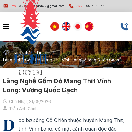
Email:
dulichbinhminh77@gmail.com
CSKH:
0917 111 877
Trang chủ
/
Tin tức
/
Làng Nghề Gốm Đỏ Mang Thít Vĩnh Long: Vương Quốc Gạch
Làng Nghề Gốm Đỏ Mang Thít Vĩnh
Long: Vương Quốc Gạch
Chủ Nhật, 31/05/2026
Trần Anh Cảnh
D
ọc bờ sông Cổ Chiên thuộc huyện Mang Thít,
tỉnh Vĩnh Long, có một cảnh quan độc đáo