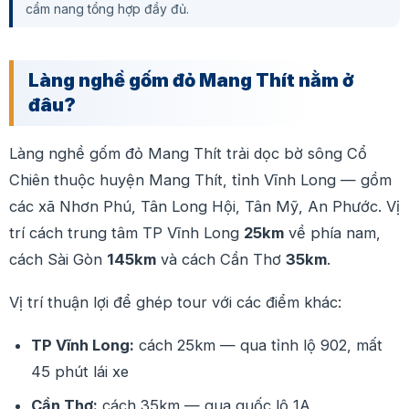
cẩm nang tổng hợp đầy đủ.
Làng nghề gốm đỏ Mang Thít nằm ở
đâu?
Làng nghề gốm đỏ Mang Thít trải dọc bờ sông Cổ
Chiên thuộc huyện Mang Thít, tỉnh Vĩnh Long — gồm
các xã Nhơn Phú, Tân Long Hội, Tân Mỹ, An Phước. Vị
trí cách trung tâm TP Vĩnh Long
25km
về phía nam,
cách Sài Gòn
145km
và cách Cần Thơ
35km
.
Vị trí thuận lợi để ghép tour với các điểm khác:
TP Vĩnh Long:
cách 25km — qua tỉnh lộ 902, mất
45 phút lái xe
Cần Thơ:
cách 35km — qua quốc lộ 1A