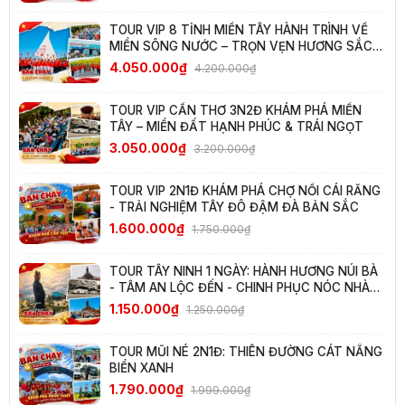
TOUR VIP 8 TỈNH MIỀN TÂY HÀNH TRÌNH VỀ
MIỀN SÔNG NƯỚC – TRỌN VẸN HƯƠNG SẮC
TÂY NAM BỘ
4.050.000₫
4.200.000₫
TOUR VIP CẦN THƠ 3N2Đ KHÁM PHÁ MIỀN
TÂY – MIỀN ĐẤT HẠNH PHÚC & TRÁI NGỌT
3.050.000₫
3.200.000₫
TOUR VIP 2N1Đ KHÁM PHÁ CHỢ NỔI CÁI RĂNG
- TRẢI NGHIỆM TÂY ĐÔ ĐẬM ĐÀ BẢN SẮC
1.600.000₫
1.750.000₫
TOUR TÂY NINH 1 NGÀY: HÀNH HƯƠNG NÚI BÀ
- TÂM AN LỘC ĐẾN - CHINH PHỤC NÓC NHÀ
NAM BỘ
1.150.000₫
1.250.000₫
TOUR MŨI NÉ 2N1Đ: THIÊN ĐƯỜNG CÁT NẮNG
BIỂN XANH
1.790.000₫
1.999.000₫