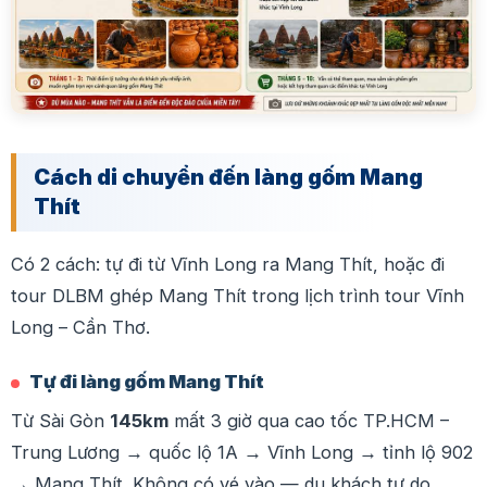
Cách di chuyển đến làng gốm Mang
Thít
Có 2 cách: tự đi từ Vĩnh Long ra Mang Thít, hoặc đi
tour DLBM ghép Mang Thít trong lịch trình tour Vĩnh
Long – Cần Thơ.
Tự đi làng gốm Mang Thít
Từ Sài Gòn
145km
mất 3 giờ qua cao tốc TP.HCM –
Trung Lương → quốc lộ 1A → Vĩnh Long → tỉnh lộ 902
→ Mang Thít. Không có vé vào — du khách tự do