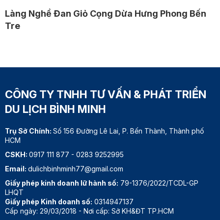
Làng Nghề Đan Giỏ Cọng Dừa Hưng Phong Bến
Tre
CÔNG TY TNHH TƯ VẤN & PHÁT TRIỂN
DU LỊCH BÌNH MINH
Trụ Sở Chính:
Số 156 Đường Lê Lai, P. Bến Thành, Thành phố
HCM
CSKH:
0917 111 877
-
0283 9252995
Email:
dulichbinhminh77@gmail.com
Giấy phép kinh doanh lữ hành số:
79-1376/2022/TCDL-GP
LHQT
Giấy phép Kinh doanh số:
0314947137
Cấp ngày: 29/03/2018 - Nơi cấp: Sở KH&ĐT TP.HCM