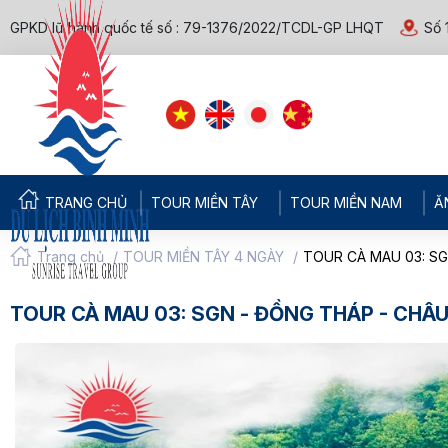
GPKD lữ hành quốc tế số : 79-1376/2022/TCDL-GP LHQT
Số 
TRANG CHỦ
TOUR MIỀN TÂY
TOUR MIỀN NAM
Ă
Trang chủ
/
TOUR MIỀN TÂY 4 NGÀY
/
TOUR CÀ MAU 03: SG
TOUR CÀ MAU 03: SGN - ĐỒNG THÁP - CHÂU 