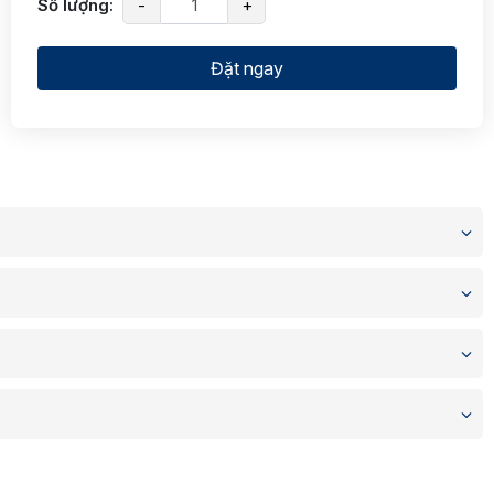
Số lượng:
-
+
Đặt ngay