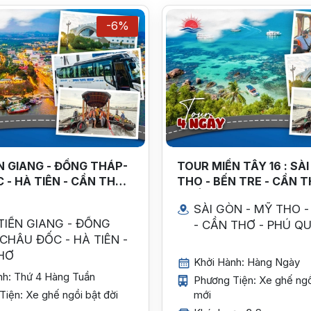
-6%
ỀN GIANG - ĐỒNG THÁP-
TOUR MIỀN TÂY 16 : SÀ
 - HÀ TIÊN - CẦN THƠ 4
THO - BẾN TRE - CẦN T
ÊM
QUỐC 4 NGÀY 3 ĐÊM
SÀI GÒN - MỸ THO -
TIỀN GIANG - ĐỒNG
- CẦN THƠ - PHÚ Q
CHÂU ĐỐC - HÀ TIÊN -
HƠ
Khởi Hành: Hàng Ngày
nh: Thứ 4 Hàng Tuần
Phương Tiện: Xe ghế ngồ
iện: Xe ghế ngồi bật đời
mới