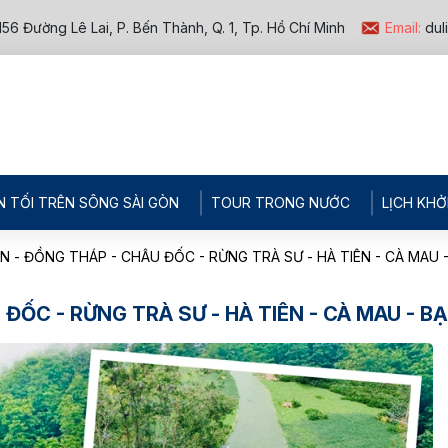
156 Đường Lê Lai, P. Bến Thành, Q. 1, Tp. Hồ Chí Minh
Email:
dul
N TỐI TRÊN SÔNG SÀI GÒN
TOUR TRONG NƯỚC
LỊCH KHỞ
N - ĐỒNG THÁP - CHÂU ĐỐC - RỪNG TRÀ SƯ - HÀ TIÊN - CÀ MAU -
ĐỐC - RỪNG TRÀ SƯ - HÀ TIÊN - CÀ MAU - BẠ