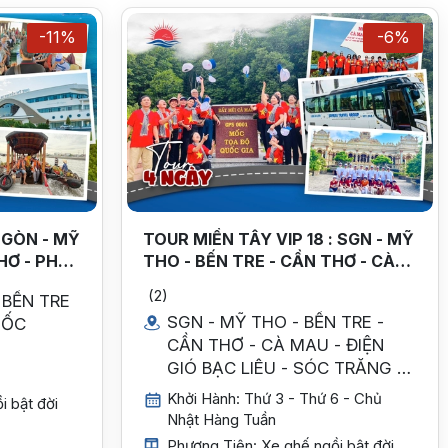
-11%
-6%
I GÒN - MỸ
TOUR MIỀN TÂY VIP 18 : SGN - MỸ
HƠ - PHÚ
THO - BẾN TRE - CẦN THƠ - CÀ
MAU - ĐIỆN GIÓ BẠC LIÊU - SÓC
(2)
 BẾN TRE
TRĂNG - SGN 4 N- 3Đ. KS 5 SAO -
SGN - MỸ THO - BẾN TRE -
UỐC
KHỞI HÀNH THỨ 3 - THỨ 6 HÀNG
CẦN THƠ - CÀ MAU - ĐIỆN
TUẦN
GIÓ BẠC LIÊU - SÓC TRĂNG -
SGN
Khởi Hành: Thứ 3 - Thứ 6 - Chủ
i bật đời
Nhật Hàng Tuần
Phương Tiện: Xe ghế ngồi bật đời