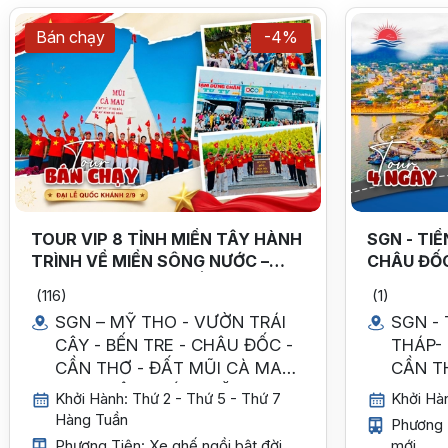
Bán chạy
-4%
TOUR VIP 8 TỈNH MIỀN TÂY HÀNH
SGN - TI
TRÌNH VỀ MIỀN SÔNG NƯỚC –
CHÂU ĐỐC
TRỌN VẸN HƯƠNG SẮC TÂY NAM
NGÀY 3 Đ
(116)
(1)
BỘ
SGN – MỸ THO - VƯỜN TRÁI
SGN - 
CÂY - BẾN TRE - CHÂU ĐỐC -
THÁP- 
CẦN THƠ - ĐẤT MŨI CÀ MAU
CẦN T
- BẠC LIÊU - SÓC TRĂNG –
Khởi Hành: Thứ 2 - Thứ 5 - Thứ 7
Khởi Hà
HẬU GIANG - SGN
Hàng Tuần
Phương T
Phương Tiện: Xe ghế ngồi bật đời
mới