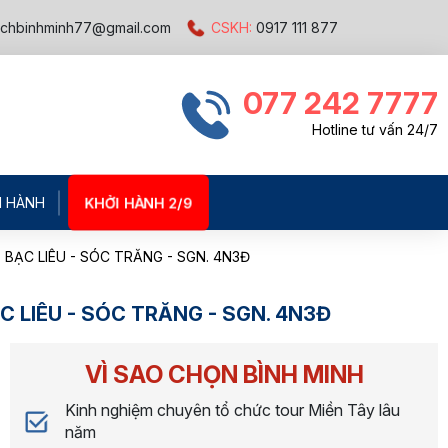
ichbinhminh77@gmail.com
CSKH:
0917 111 877
077 242 7777
Hotline tư vấn 24/7
KHỞI HÀNH 2/9
I HÀNH
 BẠC LIÊU - SÓC TRĂNG - SGN. 4N3Đ
C LIÊU - SÓC TRĂNG - SGN. 4N3Đ
VÌ SAO CHỌN BÌNH MINH
Kinh nghiệm chuyên tổ chức tour Miền Tây lâu
năm