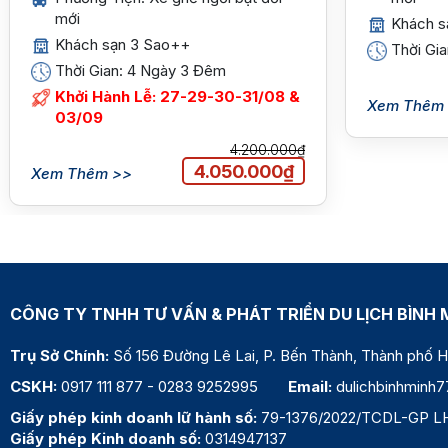
mới
Khách s
Khách sạn 3 Sao++
Thời Gi
Thời Gian: 4 Ngày 3 Đêm
Khởi Hành Lễ: 27-29-30-31/08 &
Xem Thêm
03/09
4.200.000₫
4.050.000₫
Xem Thêm >>
CÔNG TY TNHH TƯ VẤN & PHÁT TRIỂN DU LỊCH BÌNH 
Trụ Sở Chính:
Số 156 Đường Lê Lai, P. Bến Thành, Thành phố
CSKH:
0917 111 877
-
0283 9252995
Email:
dulichbinhminh
Giấy phép kinh doanh lữ hành số:
79-1376/2022/TCDL-GP L
Giấy phép Kinh doanh số:
0314947137