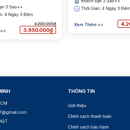
Khách sạn 3 Sao++
ạn 3 Sao++
Thời Gian: 4 Ngày 3 Đê
an: 4 Ngày 3 Đêm
4.2
4.200.000₫
Xem Thêm >>
3.950.000₫
 >>
MINH
THÔNG TIN
 HCM
Giới thiệu
77@gmail.com
Chính sách thanh toán
HQT
Chính sách bảo hành